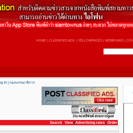
HOME
|
CLASSIFIED ADS.
|
YELLOWPAGES
|
WEBBOARD
|
CON
og In
|
กองบรรณาธิการ
Search
|
View
|
Advertising rates
|
Order