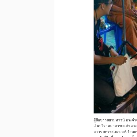
ผู้สื่อข่าวสยามทาวน์ ประจ
เงินบริจาคมาถวายแด่หลวงปู
ถาวร สทราสเบอเกอร์ ร้านแ