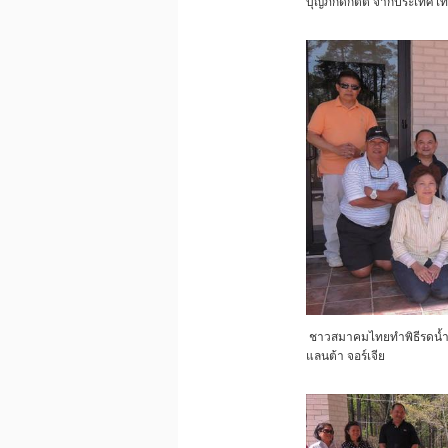
บุญภักดีกิตติ์ จากประเทศไ
ชาวสมาคมไทยทำพิธีรดน้ำดำห
แลนต้า จอร์เจีย