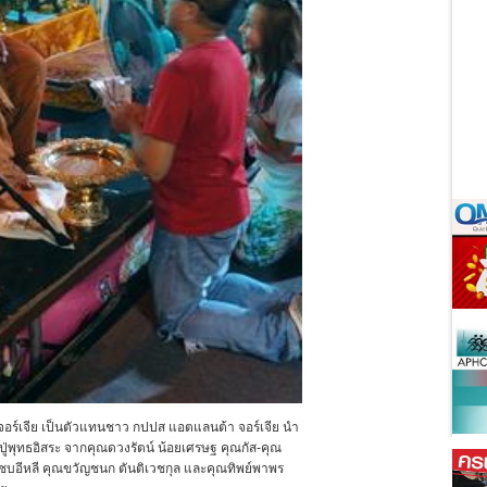
ำจอร์เจีย เป็นตัวแทนชาว กปปส แอตแลนต้า จอร์เจีย นำ
่พุทธอิสระ จากคุณดวงรัตน์ น้อยเศรษฐ คุณกัส-คุณ
ซบอีหลี คุณขวัญชนก ตันติเวชกุล และคุณทิพย์พาพร