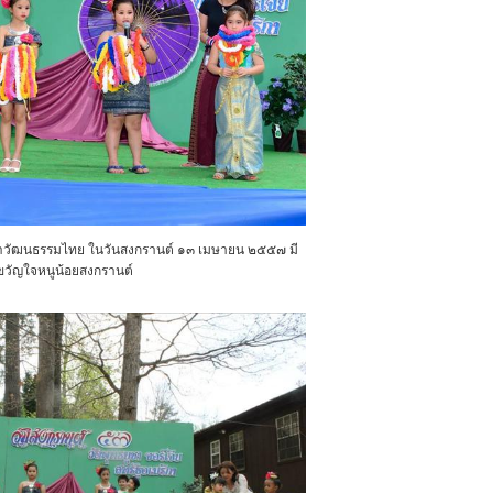
ษาวัฒนธรรมไทย ในวันสงกรานต์ ๑๓ เมษายน ๒๕๕๗ มี
วัญใจหนูน้อยสงกรานต์