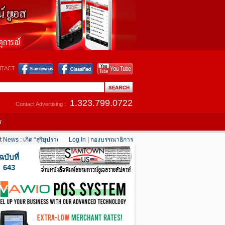
TACT
1.323.799.0722
Contact Advertising :
ร
 เกิด “สุริยุปราคาเต็มดวง” 12 สิงหาคมนี้
Log In
|
กองบรรณาธิการ
....
Hot News : แคลิฟอร์เนียใต้เริ่มคลายร้อน
....
ฉบับที่
643