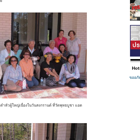
ทย
Hot
ขออภั
ัวผู้ใหญ่เนื่องในวันสงกรานต์ ที่วัดพุทธบูชา แอด