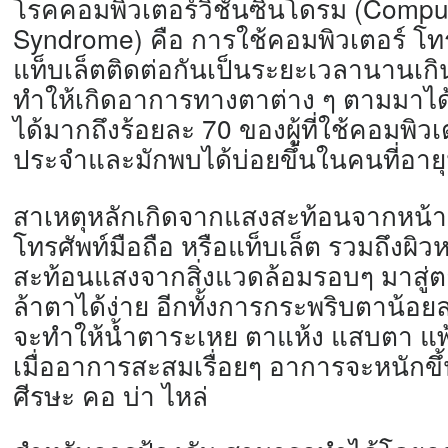
โรคคอมพิวเตอร์วิชั่นซินโดรม (
Comput
Syndrome) คือ การใช้คอมพิวเตอร์ โทรศ
แท็บเล็ตติดต่อกันเป็
นระยะเวลานานเกิ
ทำให้เกิดอาการทางตาต่าง ๆ ตามมาได้
ได้มากถึงร้อยละ 70 ของผู้ที่ใช้คอมพิวเ
ประจำและมักพบได้บ่
อยขึ้นในคนที่อาย
สาเหตุหลักเกิดจากแสงสะท้
อนจากหน้า
โทรศัพท์มือถือ หรือแท็บเล็ต รวมถึงผิว
สะท้
อนแสงจากสิ่งแวดล้อมรอบๆ มาสู่ต
ล้าตาได้ง่าย อีกทั้งการกระพริบตาน้อย
จะทำให้น้ำตาระเหย ตาแห้ง แสบตา แพ
เมื่ออาการสะสมเรื่อยๆ อาการจะหนักข
ศีรษะ คอ บ่า ไหล่