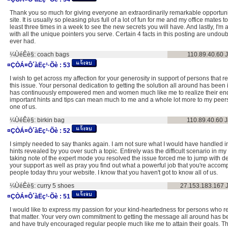
Thank you so much for giving everyone an extraordinarily remarkable opportuni
site. It is usually so pleasing plus full of a lot of fun for me and my office mates 
least three times in a week to see the new secrets you will have. And lastly, I'm 
with all the unique pointers you serve. Certain 4 facts in this posting are undou
ever had.
¼ÙéÊè§:
coach bags
110.89.40.60
¤ÇÒÁ¤Ô´àËç¹·Õè :
53
I wish to get across my affection for your generosity in support of persons that r
this issue. Your personal dedication to getting the solution all around has been 
has continuously empowered men and women much like me to realize their en
important hints and tips can mean much to me and a whole lot more to my peer
one of us.
¼ÙéÊè§:
birkin bag
110.89.40.60
J
¤ÇÒÁ¤Ô´àËç¹·Õè :
52
I simply needed to say thanks again. I am not sure what I would have handled i
hints revealed by you over such a topic. Entirely was the difficult scenario in m
taking note of the expert mode you resolved the issue forced me to jump with del
your support as well as pray you find out what a powerful job that you're accomp
people today thru your website. I know that you haven't got to know all of us.
¼ÙéÊè§:
curry 5 shoes
27.153.183.167
¤ÇÒÁ¤Ô´àËç¹·Õè :
51
I would like to express my passion for your kind-heartedness for persons who r
that matter. Your very own commitment to getting the message all around has be
and have truly encouraged regular people much like me to attain their goals. Thi