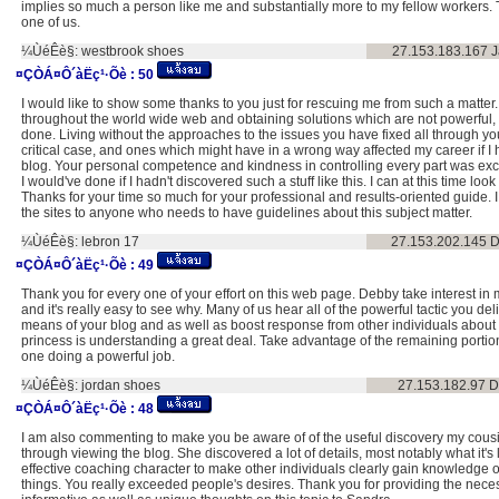
implies so much a person like me and substantially more to my fellow workers.
one of us.
¼ÙéÊè§:
westbrook shoes
27.153.183.167
J
¤ÇÒÁ¤Ô´àËç¹·Õè :
50
I would like to show some thanks to you just for rescuing me from such a matter
throughout the world wide web and obtaining solutions which are not powerful, I
done. Living without the approaches to the issues you have fixed all through you
critical case, and ones which might have in a wrong way affected my career if I
blog. Your personal competence and kindness in controlling every part was exce
I would've done if I hadn't discovered such a stuff like this. I can at this time loo
Thanks for your time so much for your professional and results-oriented guide. I 
the sites to anyone who needs to have guidelines about this subject matter.
¼ÙéÊè§:
lebron 17
27.153.202.145
D
¤ÇÒÁ¤Ô´àËç¹·Õè :
49
Thank you for every one of your effort on this web page. Debby take interest in
and it's really easy to see why. Many of us hear all of the powerful tactic you deli
means of your blog and as well as boost response from other individuals about 
princess is understanding a great deal. Take advantage of the remaining portion 
one doing a powerful job.
¼ÙéÊè§:
jordan shoes
27.153.182.97
D
¤ÇÒÁ¤Ô´àËç¹·Õè :
48
I am also commenting to make you be aware of of the useful discovery my cousi
through viewing the blog. She discovered a lot of details, most notably what it's 
effective coaching character to make other individuals clearly gain knowledge o
things. You really exceeded people's desires. Thank you for providing the neces