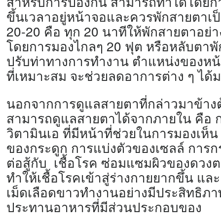
สำหรับการป้องกัน สามารถทำได้โดยก
ขึ้นเวลาอยู่หน้าจอและควรพั
กสายตาเป
20-20 คือ ทุก 20 นาทีให้พักสายตาอย่า
โดยการมองไกลๆ 20 ฟุต หรือหลับตาพักก
ปรับท่าทางการทำงาน ตำแหน่งของหน้
ที่เหมาะสม จะช่วยลดอาการต่าง ๆ ได้ม
นอกจากการดูแลสายตาที่กล่าวมาข้
างต
สามารถดูแลสายตาได้จากภายใน คือ 
วิตามินเอ ที่มีหน้าที่ช่วยในการมองเห็
ของกระดูก การแบ่งตัวของเซลล์ การกระตุ
ต่
อสู้กับ เชื้อโรค ซ่อมแซมผิวของด
ทำให้เชื้อโรคเข้าสู่ร่
างกายยากขึ้น และย
เม็ดเลื
อดขาวทำงานอย่างมีประสิทธิภา
ประทานอาหารที่มีส่
วนประกอบของ