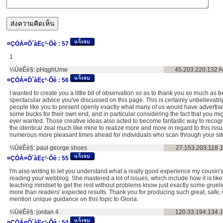
¤ÇÒÁ¤Ô´àËç¹·Õè :
57
1
¼ÙéÊè§:
pHqghUme
45.203.220.132
A
¤ÇÒÁ¤Ô´àËç¹·Õè :
56
I wanted to create you a little bit of observation so as to thank you so much as b
spectacular advice you've discussed on this page. This is certainly unbelievab
people like you to present openly exactly what many of us would have advertise
some bucks for their own end, and in particular considering the fact that you migh
ever wanted. Those creative ideas also acted to become fantastic way to recogn
the identical zeal much like mine to realize more and more in regard to this issu
numerous more pleasant times ahead for individuals who scan through your sit
¼ÙéÊè§:
paul george shoes
27.153.203.118
J
¤ÇÒÁ¤Ô´àËç¹·Õè :
55
I'm also writing to let you understand what a really good experience my cousin'
reading your webblog. She mastered a lot of issues, which include how it is lik
teaching mindset to get the rest without problems know just exactly some grueli
more than readers' expected results. Thank you for producing such great, safe, 
mention unique guidance on this topic to Gloria.
¼ÙéÊè§:
jordan 4
120.33.194.134
J
¤ÇÒÁ¤Ô´àËç¹·Õè :
54