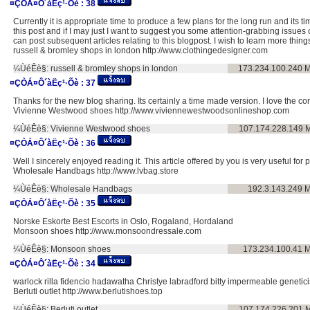
¤ÇÒÁ¤Ô´àËç¹·Õè :
38
Currently it is appropriate time to produce a few plans for the long run and its ti
this post and if I may just I want to suggest you some attention-grabbing issues
can post subsequent articles relating to this blogpost. I wish to learn more things 
russell & bromley shops in london http://www.clothingedesigner.com
¼ÙéÊè§:
russell & bromley shops in london
173.234.100.240
M
¤ÇÒÁ¤Ô´àËç¹·Õè :
37
Thanks for the new blog sharing. Its certainly a time made version. I love the co
Vivienne Westwood shoes http://www.viviennewestwoodsonlineshop.com
¼ÙéÊè§:
Vivienne Westwood shoes
107.174.228.149
M
¤ÇÒÁ¤Ô´àËç¹·Õè :
36
Well I sincerely enjoyed reading it. This article offered by you is very useful for
Wholesale Handbags http://www.lvbag.store
¼ÙéÊè§:
Wholesale Handbags
192.3.143.249
M
¤ÇÒÁ¤Ô´àËç¹·Õè :
35
Norske Eskorte Best Escorts in Oslo, Rogaland, Hordaland
Monsoon shoes http://www.monsoondressale.com
¼ÙéÊè§:
Monsoon shoes
173.234.100.41
M
¤ÇÒÁ¤Ô´àËç¹·Õè :
34
warlock rilla fidencio hadawatha Christye labradford bitty impermeable genetici
Berluti outlet http://www.berlutishoes.top
¼ÙéÊè§:
Berluti outlet
107.174.226.201
M