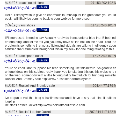
¼ÙéÊè§:
coach outlet store
27.153.202.192
N
¤ÇÒÁ¤Ô´àËç¹·Õè :
43
Hello! I simply wish to give an enormous thumbs up for the great data you could
post. I will likely be coming back to your weblog for more soon.
¼ÙéÊè§:
vans shoes
117.26.240.101
N
¤ÇÒÁ¤Ô´àËç¹·Õè :
42
I抦 impressed, I need to say. Actually rarely do I encounter a blog that抯 both e
entertaining, and let me tell you, you may have hit the nail on the head. Your id
problem is something that not sufficient individuals are talking intelligently abo
satisfied that I stumbled throughout this in my seek for one thing relating to this.
¼ÙéÊè§:
kate spade outlet
117.26.240.101
N
¤ÇÒÁ¤Ô´àËç¹·Õè :
41
Youre so cool! I dont suppose Ive read something like this before. So good to f
unique ideas on this subject. realy thank you for starting this up. this website 
on the web, somebody with a little bit originality. helpful job for bringing someth
Russell And Bromley sale http://www.russelleandbromley.com
¼ÙéÊè§:
Russell And Bromley sale
204.44.77.179
M
¤ÇÒÁ¤Ô´àËç¹·Õè :
40
ive begun to visit this blog a few times now and i have to say that i find it quite 
it up! :p
Belstaff Leather Jacket http://www.belstaffeoutletsale.com
¼ÙéÊè§:
Belstaff Leather Jacket
207.244.117.182
M