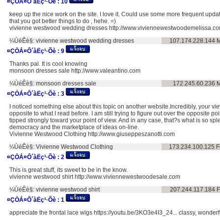
¤ÇÒÁ¤Ô´àËç¹·Õè :
10
keep up the nice work on the site. I love it. Could use some more frequent updat
that you got better things to do , hehe. =)
vivienne westwood wedding dresses http://www.viviennewestwoodemelissa.c
¼ÙéÊè§:
vivienne westwood wedding dresses
107.174.228.144
M
¤ÇÒÁ¤Ô´àËç¹·Õè :
9
Thanks pal. It is cool knowing
monsoon dresses sale http://www.valeantino.com
¼ÙéÊè§:
monsoon dresses sale
172.245.60.236
M
¤ÇÒÁ¤Ô´àËç¹·Õè :
3
I noticed something else about this topic on another website.Incredibly, your view
opposite to what I read before. I am still trying to figure out over the opposite poi
tipped strongly toward your point of view. And in any case, that?s what is so s
democracy and the marketplace of ideas on-line.
Vivienne Westwood Clothing http://www.giuseppeszanotti.com
¼ÙéÊè§:
Vivienne Westwood Clothing
173.234.100.125
F
¤ÇÒÁ¤Ô´àËç¹·Õè :
2
This is great stuff, its sweet to be in the know.
vivienne westwood shirt http://www.viviennewestwoodesale.com
¼ÙéÊè§:
vivienne westwood shirt
207.244.117.184
F
¤ÇÒÁ¤Ô´àËç¹·Õè :
1
appreciate the frontal lace wigs https://youtu.be/3KO3e4I3_24... classy, wonderf