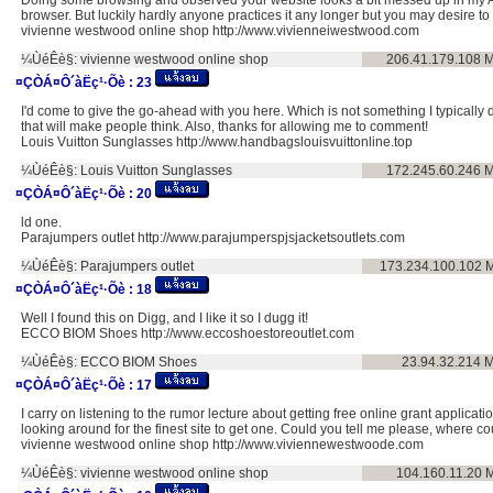
Doing some browsing and observed your website looks a bit messed up in my
browser. But luckily hardly anyone practices it any longer but you may desire to l
vivienne westwood online shop http://www.vivienneiwestwood.com
¼ÙéÊè§:
vivienne westwood online shop
206.41.179.108
M
¤ÇÒÁ¤Ô´àËç¹·Õè :
23
I'd come to give the go-ahead with you here. Which is not something I typically d
that will make people think. Also, thanks for allowing me to comment!
Louis Vuitton Sunglasses http://www.handbagslouisvuittonline.top
¼ÙéÊè§:
Louis Vuitton Sunglasses
172.245.60.246
M
¤ÇÒÁ¤Ô´àËç¹·Õè :
20
ld one.
Parajumpers outlet http://www.parajumperspjsjacketsoutlets.com
¼ÙéÊè§:
Parajumpers outlet
173.234.100.102
M
¤ÇÒÁ¤Ô´àËç¹·Õè :
18
Well I found this on Digg, and I like it so I dugg it!
ECCO BIOM Shoes http://www.eccoshoestoreoutlet.com
¼ÙéÊè§:
ECCO BIOM Shoes
23.94.32.214
M
¤ÇÒÁ¤Ô´àËç¹·Õè :
17
I carry on listening to the rumor lecture about getting free online grant applicat
looking around for the finest site to get one. Could you tell me please, where c
vivienne westwood online shop http://www.viviennewestwoode.com
¼ÙéÊè§:
vivienne westwood online shop
104.160.11.20
M