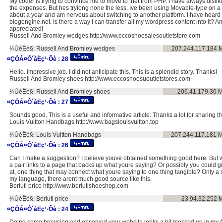
My coder is trying to convince me to move to .net from PHP. I have always disli
the expenses. But hes tryiong none the less. Ive been using Movable-type on a
about a year and am nervous about switching to another platform. I have heard
blogengine.net. Is there a way I can transfer all my wordpress content into it? A
appreciated!
Russell And Bromley wedges http://www.eccoshoesalesoutletstore.com
¼ÙéÊè§:
Russell And Bromley wedges
207.244.117.184
M
¤ÇÒÁ¤Ô´àËç¹·Õè :
28
Hello. impressive job. I did not anticipate this. This is a splendid story. Thanks!
Russell And Bromley shoes http://www.eccoshoesuoutletstores.com
¼ÙéÊè§:
Russell And Bromley shoes
206.41.179.30
M
¤ÇÒÁ¤Ô´àËç¹·Õè :
27
Sounds good. This is a useful and informative article. Thanks a lot for sharing th
Louis Vuitton Handbags http://www.bagslouisvuitton.top
¼ÙéÊè§:
Louis Vuitton Handbags
207.244.117.181
M
¤ÇÒÁ¤Ô´àËç¹·Õè :
26
Can I make a suggestion? I believe youve obtained something good here. But
a pair links to a page that backs up what youre saying? Or possibly you could gi
at, one thing that may connect what youre saying to one thing tangible? Only a
my language, there arent much good source like this.
Berluti price http://www.berlutishoeshop.com
¼ÙéÊè§:
Berluti price
23.94.32.252
M
¤ÇÒÁ¤Ô´àËç¹·Õè :
24