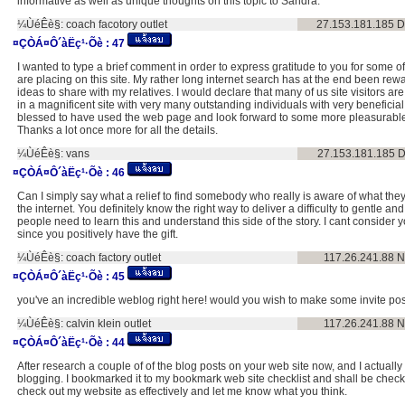
informative as well as unique thoughts on this topic to Sandra.
¼ÙéÊè§:
coach facotory outlet
27.153.181.185
D
¤ÇÒÁ¤Ô´àËç¹·Õè :
47
I wanted to type a brief comment in order to express gratitude to you for some o
are placing on this site. My rather long internet search has at the end been rew
ideas to share with my relatives. I would declare that many of us site visitors are
in a magnificent site with very many outstanding individuals with very beneficial
blessed to have used the web page and look forward to some more pleasurable
Thanks a lot once more for all the details.
¼ÙéÊè§:
vans
27.153.181.185
D
¤ÇÒÁ¤Ô´àËç¹·Õè :
46
Can I simply say what a relief to find somebody who really is aware of what th
the internet. You definitely know the right way to deliver a difficulty to gentle a
people need to learn this and understand this side of the story. I cant consider
since you positively have the gift.
¼ÙéÊè§:
coach factory outlet
117.26.241.88
N
¤ÇÒÁ¤Ô´àËç¹·Õè :
45
you've an incredible weblog right here! would you wish to make some invite po
¼ÙéÊè§:
calvin klein outlet
117.26.241.88
N
¤ÇÒÁ¤Ô´àËç¹·Õè :
44
After research a couple of of the blog posts on your web site now, and I actually
blogging. I bookmarked it to my bookmark web site checklist and shall be check
check out my website as effectively and let me know what you think.