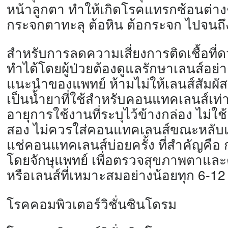
หน้าลูกตา ทำให้เกิดโรคแทรกซ้อนต่างๆ
กระจกตาทะลุ ต้อหิน ต้อกระจก ไปจนถ
สำหรับการลดความเสี่ยงการติดเชื้
อที
ทำได้โดยผู้ป่วยต้องดู
แลรักษาเลนส์อย่า
แนะนำของแพทย์ ห้ามไม่ให้เลนส์สัมผัสกั
เป็นน้ำยาที่ใช้สำหรั
บคอนแทคเลนส์เท่านั
อายุการใช้งานที่
ระบุไว้ข้างกล่อง ไม่
สอง ไม่ควรใส่คอนแทคเลนส์ขณะหลั
บ
แช่
คอนแทคเลนส์บ่อยครั้ง ที่สำคัญคือ
โดยจักษุแพทย์ เพื่อตรวจ
สุขภาพตา
และ
หรือเลนส์ที่เหมาะสมอย่
างน้อยทุก 6-12
โรคคอมพิวเตอร์วิชั่นซินโดรม