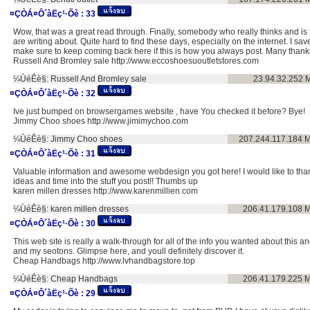
¤ÇÒÁ¤Ô´àËç¹·Õè :
33
Wow, that was a great read through. Finally, somebody who really thinks and is 
are writing about. Quite hard to find these days, especially on the internet. I sa
make sure to keep coming back here if this is how you always post. Many thanks
Russell And Bromley sale http://www.eccoshoesuoutletstores.com
¼ÙéÊè§:
Russell And Bromley sale
23.94.32.252
M
¤ÇÒÁ¤Ô´àËç¹·Õè :
32
Ive just bumped on browsergames website , have You checked it before? Bye!
Jimmy Choo shoes http://www.jimimychoo.com
¼ÙéÊè§:
Jimmy Choo shoes
207.244.117.184
M
¤ÇÒÁ¤Ô´àËç¹·Õè :
31
Valuable information and awesome webdesign you got here! I would like to than
ideas and time into the stuff you post!! Thumbs up
karen millen dresses http://www.karenmillien.com
¼ÙéÊè§:
karen millen dresses
206.41.179.108
M
¤ÇÒÁ¤Ô´àËç¹·Õè :
30
This web site is really a walk-through for all of the info you wanted about this 
and my seotons. Glimpse here, and youll definitely discover it.
Cheap Handbags http://www.lvhandbagstore.top
¼ÙéÊè§:
Cheap Handbags
206.41.179.225
M
¤ÇÒÁ¤Ô´àËç¹·Õè :
29