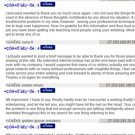
¤ÇÒÁ¤Ô´àËç¹·Õè :
5
I precisely needed to thank you so much once again. I am not sure the things th
used in the absence of these thoughts contributed by you about my situation. It
troublesome problem in my view, however , seeing your professional technique
me to leap over happiness. Now i'm grateful for this information and thus trust y
job you have been getting into teaching most people using your webblog. More 
got to know any of us.
¼ÙéÊè§:
curry 6
27.153.182.97
D
¤ÇÒÁ¤Ô´àËç¹·Õè :
4
I actually wanted to post a brief message to be able to thank you for those plea
sharing at this site. My extended internet lookup has at the end been paid with b
over with my company. I would suppose that many of us visitors actually are reall
great network with so many brilliant professionals with insightful things. I feel r
come across your entire weblog and look forward to plenty of more amazing tim
Thanks a lot again for everything.
¼ÙéÊè§:
jordan shoes
27.153.181.185
D
¤ÇÒÁ¤Ô´àËç¹·Õè :
3
I抦 impressed, I have to say. Really hardly ever do I encounter a weblog that抯
entertaining, and let me tell you, you might have hit the nail on the head. Your 
the problem is one thing that not enough persons are talking intelligently about. 
stumbled throughout this in my search for one thing referring to this.
¼ÙéÊè§:
golden goose sneakers
27.153.181.31
D
¤ÇÒÁ¤Ô´àËç¹·Õè :
2
When I originally commented I clicked the -Notify me when new comments are