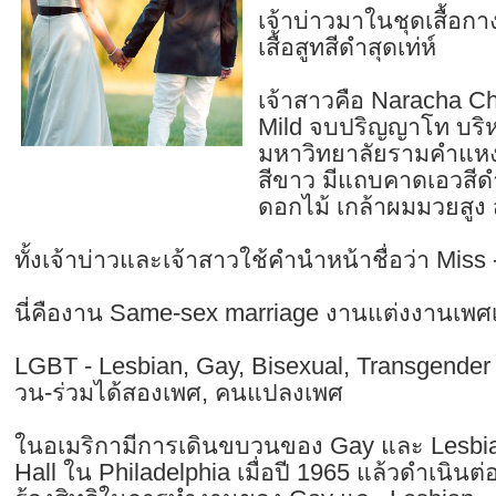
เจ้าบ่าวมาในชุดเสื้อก
เสื้อสูทสีดำสุดเท่ห์
เจ้าสาวคือ Naracha Cha
Mild จบปริญญาโท บริห
มหาวิทยาลัยรามคำแหง 
สีขาว มีแถบคาดเอวสีด
ดอกไม้ เกล้าผมมวยสูง 
ทั้งเจ้าบ่าวและเจ้าสาวใช้คำนำหน้าชื่อว่า Miss
นี่คืองาน Same-sex marriage งานแต่งงานเพศเ
LGBT - Lesbian, Gay, Bisexual, Transgender เ
วน-ร่วมได้สองเพศ, คนแปลงเพศ
ในอเมริกามีการเดินขบวนของ Gay และ Lesbian
Hall ใน Philadelphia เมื่อปี 1965 แล้วดำเนินต่อ