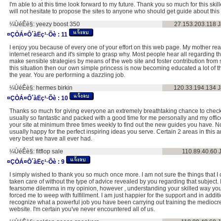
I'm able to at this time look forward to my future. Thank you so much for this skil
will not hesitate to propose the sites to anyone who should get guide about this 
¼ÙéÊè§:
yeezy boost 350
27.153.203.118
J
¤ÇÒÁ¤Ô´àËç¹·Õè :
11
I enjoy you because of every one of your effort on this web page. My mother rea
internet research and it's simple to grasp why. Most people hear all regarding 
make sensible strategies by means of the web site and foster contribution fro
this situation then our own simple princess is now becoming educated a lot of th
the year. You are performing a dazzling job.
¼ÙéÊè§:
hermes birkin
120.33.194.134
J
¤ÇÒÁ¤Ô´àËç¹·Õè :
10
Thanks so much for giving everyone an extremely breathtaking chance to check ti
usually so fantastic and packed with a good time for me personally and my office
your site at minimum three times weekly to find out the new guides you have. No
usually happy for the perfect inspiring ideas you serve. Certain 2 areas in this ar
very best we have all ever had.
¼ÙéÊè§:
fitflop sale
110.89.40.60
¤ÇÒÁ¤Ô´àËç¹·Õè :
9
I simply wished to thank you so much once more. I am not sure the things that I
taken care of without the type of advice revealed by you regarding that subject. 
fearsome dilemma in my opinion, however , understanding your skilled way yo
forced me to weep with fulfillment. I am just happier for the support and in addi
recognize what a powerful job you have been carrying out training the mediocr
website. I'm certain you've never encountered all of us.