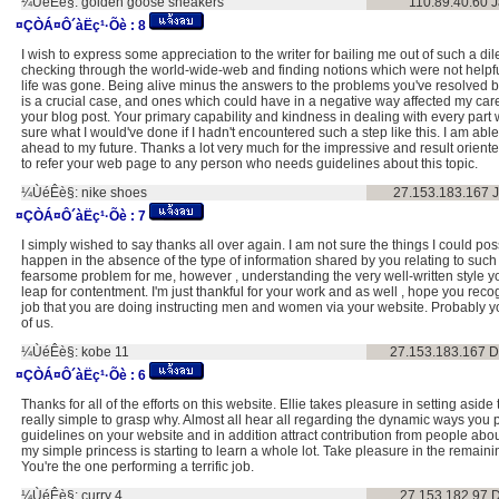
¼ÙéÊè§:
golden goose sneakers
110.89.40.60
J
¤ÇÒÁ¤Ô´àËç¹·Õè :
8
I wish to express some appreciation to the writer for bailing me out of such a 
checking through the world-wide-web and finding notions which were not helpful
life was gone. Being alive minus the answers to the problems you've resolved b
is a crucial case, and ones which could have in a negative way affected my caree
your blog post. Your primary capability and kindness in dealing with every part w
sure what I would've done if I hadn't encountered such a step like this. I am abl
ahead to my future. Thanks a lot very much for the impressive and result oriented
to refer your web page to any person who needs guidelines about this topic.
¼ÙéÊè§:
nike shoes
27.153.183.167
¤ÇÒÁ¤Ô´àËç¹·Õè :
7
I simply wished to say thanks all over again. I am not sure the things I could p
happen in the absence of the type of information shared by you relating to such
fearsome problem for me, however , understanding the very well-written style yo
leap for contentment. I'm just thankful for your work and as well , hope you re
job that you are doing instructing men and women via your website. Probably 
of us.
¼ÙéÊè§:
kobe 11
27.153.183.167
D
¤ÇÒÁ¤Ô´àËç¹·Õè :
6
Thanks for all of the efforts on this website. Ellie takes pleasure in setting aside 
really simple to grasp why. Almost all hear all regarding the dynamic ways you
guidelines on your website and in addition attract contribution from people abou
my simple princess is starting to learn a whole lot. Take pleasure in the remainin
You're the one performing a terrific job.
¼ÙéÊè§:
curry 4
27.153.182.97
D