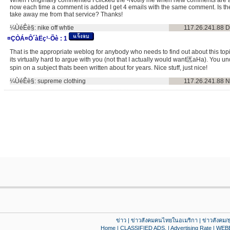
now each time a comment is added I get 4 emails with the same comment. Is t
take away me from that service? Thanks!
¼ÙéÊè§:
nike off whtie
117.26.241.88
D
¤ÇÒÁ¤Ô´àËç¹·Õè :
1
That is the appropriate weblog for anybody who needs to find out about this top
its virtually hard to argue with you (not that I actually would want匟aHa). You 
spin on a subject thats been written about for years. Nice stuff, just nice!
¼ÙéÊè§:
supreme clothing
117.26.241.88
N
ข่าว
|
ข่าวสังคมคนไทยในอเมริกา
|
ข่าวสังคม/ธ
Home
|
CLASSIFIED ADS.
|
Advertising Rate
|
WEB