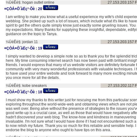
¼ÙéÊè§:
hogan outlet online
27.153.203.157
F
¤ÇÒÁ¤Ô´àËç¹·Õè :
20
I am writing to make you know what a useful experience my wife's child experi
webblog. She picked up such a lot of issues, which include what it's like to hav
spirit to get the others quite simply know just exactly some grueling issues. You
my expectations. Many thanks for supplying these insightful, dependable, edify
guidance on the topic to Tanya.
¼ÙéÊè§:
jordan 11
27.153.203.157
F
¤ÇÒÁ¤Ô´àËç¹·Õè :
19
I simply wanted to develop a simple note so as to thank you for the splendid tr
here. My time consuming internet search has now been paid with brilliant insigh
friends. I would express that many of us website visitors are definitely fortunate t
community with very many wonderful professionals with valuable techniques. I 
to have used your entire website and look forward to many more exciting minut
you once more for all the details.
¼ÙéÊè§:
kobe sneakers
27.153.202.117
F
¤ÇÒÁ¤Ô´àËç¹·Õè :
18
I must show my thanks to this writer just for rescuing me from this particular scen
exploring throughout the world-wide-web and obtaining views which are not plea
was well over. Being alive without the presence of strategies to the issues you'v
good write-up is a crucial case, as well as those that would have negatively affec
hadn't discovered your web blog. The know-how and kindness in maneuvering a
invaluable. I'm not sure what I would have done if I had not encountered such a th
to now relish my future. Thank you so much for this reliable and sensible help. I w
endorse the blog to anyone who ought to have tips on this area.