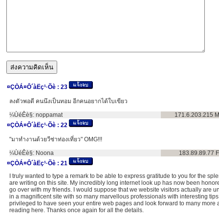
¤ÇÒÁ¤Ô´àËç¹·Õè :
23
ลงตัวพอดี คนนึงเป็นทอม อีกคนอยากได้ใบเขียว
¼ÙéÊè§:
noppamat
171.6.203.215
M
¤ÇÒÁ¤Ô´àËç¹·Õè :
22
"มาทำงานด้วยวีซ่าท่องเที่ยว" OMG!!!
¼ÙéÊè§:
Noona
183.89.89.77
F
¤ÇÒÁ¤Ô´àËç¹·Õè :
21
I truly wanted to type a remark to be able to express gratitude to you for the spl
are writing on this site. My incredibly long internet look up has now been honored
go over with my friends. I would suppose that we website visitors actually are 
in a magnificent site with so many marvellous professionals with interesting tips
privileged to have seen your entire web pages and look forward to many more
reading here. Thanks once again for all the details.