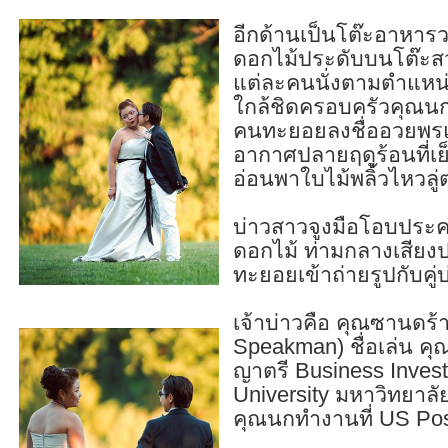
อีกด้านเป็นโต๊ะอาหารว
ดอกไม้ประดับบนโต๊ะสว
แต่ละคนนั่งตามตำแหน่ง
ใกล้ชิดครอบครัวคุณนก 
คนทะยอยลงชื่ออวยพรแล
อากาศปลายฤดูร้อนที่เย
อ่อนพาใบไม้พลิ้ว
บ่าวสาวจูงมือโอบประคอ
ดอกไม้ ท่ามกลางเสียง
ทะยอยเข้าถ่ายรูปกับคู่บ
เจ้าบ่าวคือ คุณซานดร
Speakman) ชื่อเล่น คุ
ญาตรี Business Inves
University มหาวิทยาลัย
คุณนกทำงานที่ US Pos