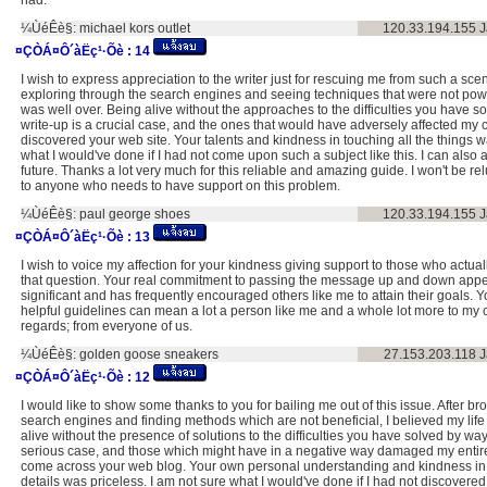
¼ÙéÊè§:
michael kors outlet
120.33.194.155
J
¤ÇÒÁ¤Ô´àËç¹·Õè :
14
I wish to express appreciation to the writer just for rescuing me from such a scen
exploring through the search engines and seeing techniques that were not power
was well over. Being alive without the approaches to the difficulties you have so
write-up is a crucial case, and the ones that would have adversely affected my ca
discovered your web site. Your talents and kindness in touching all the things wa
what I would've done if I had not come upon such a subject like this. I can also 
future. Thanks a lot very much for this reliable and amazing guide. I won't be relu
to anyone who needs to have support on this problem.
¼ÙéÊè§:
paul george shoes
120.33.194.155
J
¤ÇÒÁ¤Ô´àËç¹·Õè :
13
I wish to voice my affection for your kindness giving support to those who actu
that question. Your real commitment to passing the message up and down appea
significant and has frequently encouraged others like me to attain their goals. 
helpful guidelines can mean a lot a person like me and a whole lot more to my
regards; from everyone of us.
¼ÙéÊè§:
golden goose sneakers
27.153.203.118
J
¤ÇÒÁ¤Ô´àËç¹·Õè :
12
I would like to show some thanks to you for bailing me out of this issue. After b
search engines and finding methods which are not beneficial, I believed my life
alive without the presence of solutions to the difficulties you have solved by way 
serious case, and those which might have in a negative way damaged my entire 
come across your web blog. Your own personal understanding and kindness in ta
details was priceless. I am not sure what I would've done if I had not discovered 