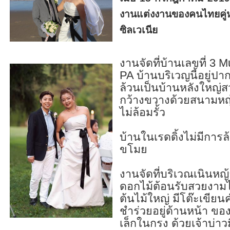
งานแต่งงานของคนไทยคู่หนึ
ซิลเวเนีย
งานจัดที่บ้านเลขที่ 3 M
PA บ้านบริเวญนี้อยู่ป
ล้วนเป็นบ้านหลังใหญ่
กว้างขวางด้วยสนามหญ้า
ไม่ล้อมรั้ว
บ้านในเรดดิ้งไม่มีการล้อ
ขโมย
งานจัดที่บริเวณเนินหญ้
ดอกไม้ต้อนรับสวยงามไว
ต้นไม้ใหญ่ มีโต๊ะเข
ชำร่วยอยู่ด้านหน้า ขอ
เล็กในกรง ด้วยเจ้าบ่าวม