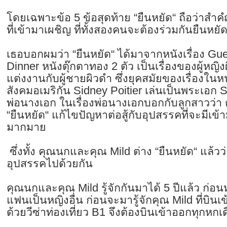
โดยเฉพาะข้อ 5 ข้อสุดท้าย “ยืนหยัด“ ถือว่าสำ
ที่เข้ามาเผชิญ ที่ทั้งสองคนจะต้องร่วมกันยืนหยั
เธอบอกผมว่า “ยืนหยัด“ ได้มาจากหนังเรื่อง G
Dinner หนังตุ๊กตาทอง 2 ตัว เป็นเรื่องของผู้หญิง
แต่งงานกับผู้ชายผิวดำ ซึ่งยุคสมัยของเรื่องในหน
สังคมอเมริกัน Sidney Poitier เล่นเป็นพระเอก S
พ่อนางเอก ในเรื่องพ่อนางเอกบอกกับลูกสาวว่า ต่อ
“ยืนหยัด“ แก้ไขปัญหาต่อสู้กับอุปสรรคที่จะมีเข้
มากมาย
ซึ่งทั้ง คุณนกและคุณ Mild ต่าง “ยืนหยัด“ แล้วว่
อุปสรรคไปด้วยกัน
คุณนกและคุณ Mild รู้จักกันมาได้ 5 ปีแล้ว ก่อน
แฟนเป็นหญิงอื่น ก่อนจะมารู้จักคุณ Mild ที่บิ
ด้วยวีซ่าท่องเที่ยว B1 จึงต้องบินเข้าออกทุกหกเ