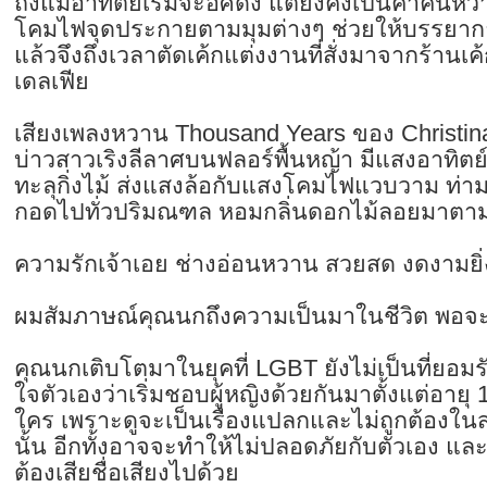
ถึงแม้อาทิตย์เริ่มจะอัศดง แต่ยังคงเป็นค่ำคื
โคมไฟจุดประกายตามมุมต่างๆ ช่วยให้บรรยากา
แล้วจึงถึงเวลาตัดเค้กแต่งงานที่สั่งมาจากร้านเค้
เดลเฟีย
เสียงเพลงหวาน Thousand Years ของ Christina P
บ่าวสาวเริงลีลาศบนฟลอร์พื้นหญ้า มีแสงอาทิต
ทะลุกิ่งไม้ ส่งแสงล้อกับแสงโคมไฟแวบวาม ท่
กอดไปทั่วปริมณฑล หอมกลิ่นดอกไม้ลอยมาตา
ความรักเจ้าเอย ช่างอ่อนหวาน สวยสด งดงามยิ่
ผมสัมภาษณ์คุณนกถึงความเป็นมาในชีวิต พอจะ
คุณนกเติบโตมาในยุคที่ LGBT ยังไม่เป็นที่ยอมร
ใจตัวเองว่าเริ่มชอบผู้หญิงด้วยกันมาตั้งแต่อายุ 
ใคร เพราะดูจะเป็นเรื่องแปลกและไม่ถูกต้องใ
นั้น อีกทั้งอาจจะทำให้ไม่ปลอดภัยกับตัวเอง 
ต้องเสียชื่อเสียงไปด้วย