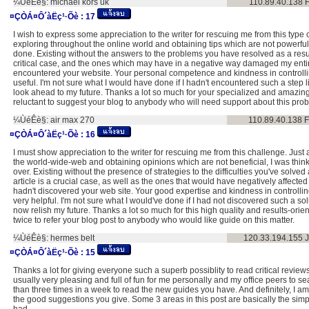
¼ÙéÊè§:
michael kors uk
110.89.40.138
¤ÇÒÁ¤Ô´àËç¹·Õè :
17
I wish to express some appreciation to the writer for rescuing me from this type
exploring throughout the online world and obtaining tips which are not powerfu
done. Existing without the answers to the problems you have resolved as a result
critical case, and the ones which may have in a negative way damaged my entire
encountered your website. Your personal competence and kindness in controlli
useful. I'm not sure what I would have done if I hadn't encountered such a step li
look ahead to my future. Thanks a lot so much for your specialized and amazing h
reluctant to suggest your blog to anybody who will need support about this pro
¼ÙéÊè§:
air max 270
110.89.40.138
F
¤ÇÒÁ¤Ô´àËç¹·Õè :
16
I must show appreciation to the writer for rescuing me from this challenge. Just
the world-wide-web and obtaining opinions which are not beneficial, I was think
over. Existing without the presence of strategies to the difficulties you've solved a
article is a crucial case, as well as the ones that would have negatively affected 
hadn't discovered your web site. Your good expertise and kindness in controlli
very helpful. I'm not sure what I would've done if I had not discovered such a solut
now relish my future. Thanks a lot so much for this high quality and results-orien
twice to refer your blog post to anybody who would like guide on this matter.
¼ÙéÊè§:
hermes belt
120.33.194.155
¤ÇÒÁ¤Ô´àËç¹·Õè :
15
Thanks a lot for giving everyone such a superb possiblity to read critical reviews 
usually very pleasing and full of fun for me personally and my office peers to s
than three times in a week to read the new guides you have. And definitely, I am
the good suggestions you give. Some 3 areas in this post are basically the simp
had.