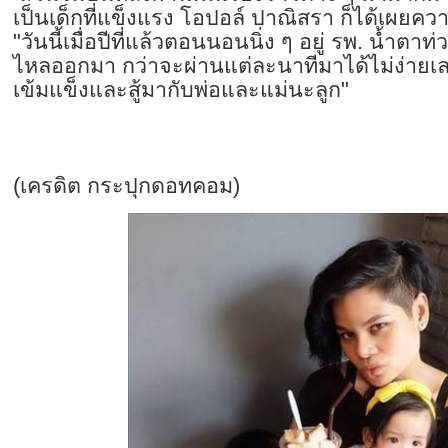
เป็นเด็กที่แข็งแรง โอปอล์ ปาณิสรา ก็ได้เผยความร
"วันนี้เมื่อปีที่แล้วตอนนอนนิ่ง ๆ อยู่ รพ. น้ำตาท่
ไหลออกมา กว่าจะผ่านแต่ละนาทีมาได้ไม่ง่ายเล
เข้มแข็งและสู้มากับพ่อและแม่นะลูก"
(เครดิต กระปุกดอทคอม)