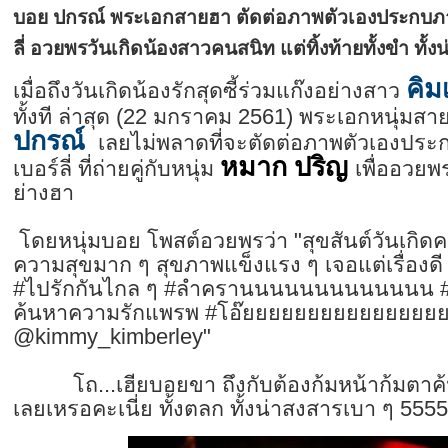
บอย ปกรณ์ พระเอกสายฮา ตัดต่อภาพตัวเองประกบภาพ
ลี่ อวยพรวันเกิดน้องสาวคนสนิท แต่ทิ้งท้ายทั้งขำ ทั้
คิมเ
เมื่อถึงวันเกิดน้องรักสุดซี้ร่วมแก๊งอย่างสาว
ทั้งที ล่าสุด (22 มกราคม 2561) พระเอกหนุ่มสา
ปกรณ์
เลยไม่พลาดที่จะตัดต่อภาพตัวเองประกบ
หมาก ปริญ
เบอร์ลี่ ที่ถ่ายคู่กับหนุ่ม
เพื่ออวยพ
ย่างฮา
โดยหนุ่มบอย โพสต์อวยพรว่า "สุขสันต์วันเกิดคร
ความสุขมาก ๆ สุขภาพแข็งแรง ๆ เจอแต่เรื่องดี 
#ไปรักกันไกล ๆ #ลำครานนนนนนนนนนนนน #โ
ค้นหาความรักแพรพ #โอ๊ยยยยยยยยยยยยยยย
@kimmy_kimberley"
โถ...เฮียบอยขา ถึงกับต้องก้มหน้าก้มตาค้
เลยเหรอคะเนี่ย ทั้งตลก ทั้งน่าสงสารเบา ๆ 555