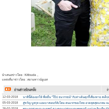
นำเสนอข่าวโดย : Kittisuda .,
แหล่งที่มาข่าวโดย : สยามทาวน์ยูเอส
12-03-2018
นาทีนี้ต้องยกให้ พี่หมื่น "โป๊ป ธนวรรธน์" กับท่าเต้นคุกกี้เสี่ยงทาย สเต
05-03-2018
สู่ขวัญ บูลกุล แอมบาสเดอร์ลังโคม คนแรกของไทย อวดลุคสุดแกลม ณ
26-02-2018
พระเอกสายบุญ ณเดชน์ ควงคุณแม่ท่องแดนพุทธภูมิ เนปาล-อินเดีย (0