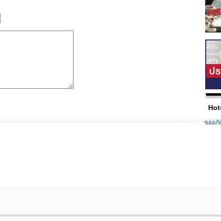
Hot
ขออภั