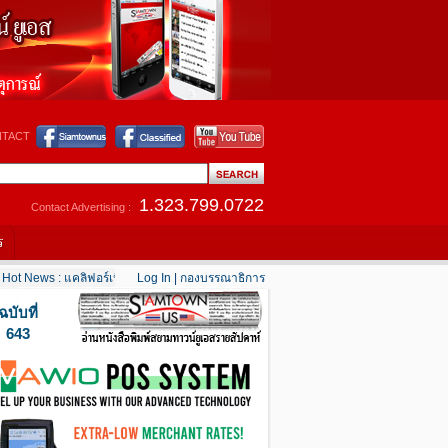
TACT
1.323.799.0722
Contact Advertising :
ร
ot News : แคลิฟอร์เนียใต้เริ่มคลายร้อน
Log In
|
กองบรรณาธิการ
....
Hot News : เตือนอเมริกันในตะวันออกกลาง “
ฉบับที่
643