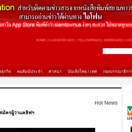
HOME
|
CLASSIFIED ADS.
|
YELLOWPAGES
|
WEBBOARD
|
CON
วธุรกิจ
คอลัมน์ประจำ
ศาสนา
บันเทิงไทย / เทศ
กองบรรณาธิกา
H
Hot News
สมัครผู้ว่าแคลิฟฯ