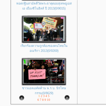
ทอดกฐินสามัคคีวัดพระธาตุดอยสุเทพยูเอส
เอ เมืองชิโนฮิลส์ ปี 2013(0/9015)
เรียกร้องความถูกต้องของคนไทยใน
อเมริกา 2013(0/9269)
ชาวแอลเอคัดค้าน พ.ร.บ. นิรโทษ
กรรม(0/8629)
1
2
3
4
5
6
7
8
9
10