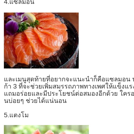
4.แซลมอน
และเมนูสุดท้ายที่อยากจะแนะนำก็
คือแซลมอน ป
ก้า 3 ที่จะช่วยเพิ่
มสมรรถภาพทางเพศให้แข็งแร
แถมอร่อยและมีประโยชน์ต่อสมองอี
กด้วย ใคร
นบ่อยๆ ช่วยได้แน่นอน
5.แตงโม