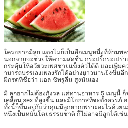
ใครอยากมีลูก แตงโมก็เป็นอีกเมนูหนึ่งที่ห้าม
พล
นอกจากจะช่วยให้ความสดชื่น กระปรี้กระเปร่าแ
กระตุ้นให้อวัยวะ
เพศชายแข็งตัวได้ดี และเพิ่มค
ามารถบรรเลงเพลงรักได้อย่างยาวน
านยิ่งขึ้นอ
มีกรดที่ชื่อว่
า แอล-ซิทรูลีน สูงนั่นเอง
มี ลูกยากไม่ต้องกังวล แค่ทานอาหาร 5 เมนูนี้ ก
เคลื่อน sex ที่สูงขึ้น และมีโอกาสที่จะตั้งครรภ์ 
ทั้งนี้ก็ขึ้นอยู่กับว่าคุ
ณมีลูกยากเพราะอะไรด้วย
หนึ่งเป็นหมันโดยธ
รรมชาติ ก็ไม่อาจมีลูกได้เช่น