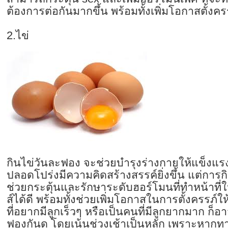
ต้องกา
รต่อกันมากขึ้น พร้อมทั้งเพิ่มโอกาสตั้งคร
2.ไข่
กินไข่วันละฟอง จะช่วยบำรุงร่างกายให้แข็งแ
ปลอดโปร่งมีความคิ
ดสร้างสรรค์ยิ่งขึ้น แต่การ
ช่วยกระตุ้นและรักษาระดับฮอร์
โมนที่ทำหน้าที่
ส์ได้ดี พร้อมทั้งช่วยเพิ่มโอกาสในการตั้
งครรภ์ให
ที่อยากมีลูกเร็ว
ๆ หรือเป็นคนที่มีลูกยากมาก ก็
ฟองกันดู โดยเน้นช่วงเช้าเป็นหลัก เพราะหากท