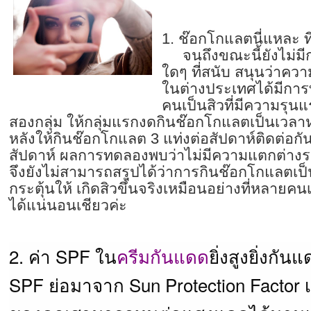
1. ช๊อกโกแลตนี่แหละ ท
จนถึงขณะนี้ยังไม่มีก
ใดๆ ที่สนับ สนุนว่าความ
ในต่างประเทศได้มีการ
คนเป็นสิวที่มีความรุนแ
สองกลุ่ม ให้กลุ่มแรกงดกินช๊อกโกแลตเป็นเวลาหนึ
หลังให้กินช๊อกโกแลต 3 แท่งต่อสัปดาห์ติดต่อก
สัปดาห์ ผลการทดลองพบว่าไม่มีความแตกต่างระ
จึงยังไม่สามารถสรุปได้ว่าการกินช๊อกโกแลตเป็น
กระตุ้นให้ เกิดสิวขึ้นจริงเหมือนอย่างที่หลายคน
ได้แน่นอนเชียวค่ะ
2. ค่า SPF ใน
ครีมกันแดด
ยิ่งสูงยิ่งกัน
SPF ย่อมาจาก Sun Protection Factor เป