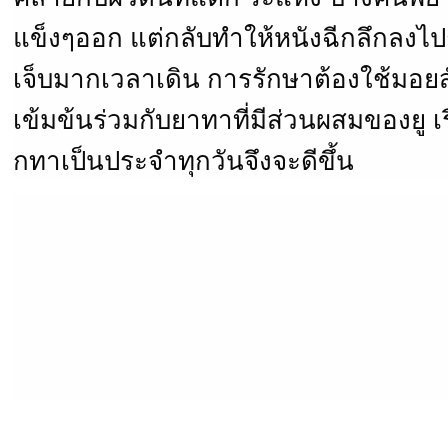
แข็งๆออก แต่กลับทำให้หนังฉีกลึกลงไปถึ
เจ็บมากเวลาเดิน การรักษาต้องใช้มอยส
เข้มข้นร่วมกับยาทาที่มีส่วนผสมของยู 
กทาเป็นประจำทุกวันจึงจะดีขึ้น