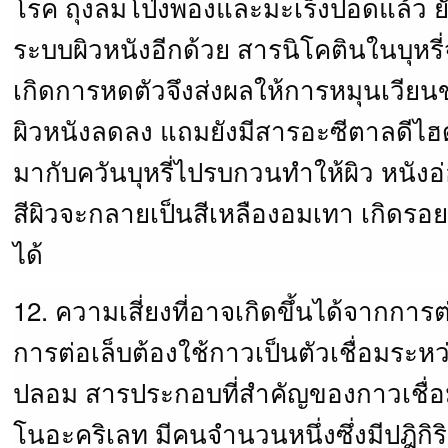
โรค ถุงลมโป่งพองและมะเร็งปอดแล้ว ย
ระบบผิวหนังอีกด้วย สารนิโคตินในบุหรี่
เกิดการหดตัวจึงส่งผลให้การหมุนเวียนข
ผิวหนังลดลง แถมยังมีสารอะซีตาลดีไฮด
มากับควันบุหรี่ไปรบกวนทำให้ผิว หนัง
สีผิวจะกลายเป็นสีเหลืองอมเทา เกิดรอย
ได้
12. ความเสี่ยงที่อาจเกิดขึ้นได้จากการต
การต่อเล็บต้องใช้กาวเป็นตัวเชื่อมระหว่
ปลอม สารประกอบที่สำคัญของกาวเชื่อ
โนอะคริเลท มีคนจำนวนหนึ่งซึ่งมีปฎิกิริ