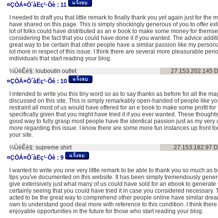
¤ÇÒÁ¤Ô´àËç¹·Õè :
11
I needed to draft you that little remark to finally thank you yet again just for the 
have shared on this page. This is simply shockingly generous of you to offer ex
lot of folks could have distributed as an e book to make some money for themsel
considering the fact that you could have done it if you wanted. The advice addi
great way to be certain that other people have a similar passion like my person
lot more in respect of this issue. I think there are several more pleasurable perio
individuals that start reading your blog.
¼ÙéÊè§:
louboutin outlet
27.153.202.145
D
¤ÇÒÁ¤Ô´àËç¹·Õè :
10
I intended to write you this tiny word so as to say thanks as before for all the mag
discussed on this site. This is simply remarkably open-handed of people like y
restraint all most of us would have offered for an e book to make some profit for
specifically given that you might have tried it if you ever wanted. These though
good way to fully grasp most people have the identical passion just as my very o
more regarding this issue. I know there are some more fun instances up front f
your site.
¼ÙéÊè§:
supreme shirt
27.153.182.97
D
¤ÇÒÁ¤Ô´àËç¹·Õè :
9
I wanted to write you one very little remark to be able to thank you so much as b
tips you've documented on this website. It has been simply tremendously genero
give extensively just what many of us could have sold for an ebook to generate
certainly seeing that you could have tried it in case you considered necessary.
acted to be the great way to comprehend other people online have similar dre
own to understand good deal more with reference to this condition. I think the
enjoyable opportunities in the future for those who start reading your blog.