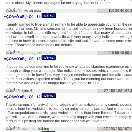
know about. My sincere apologies for not saying thanks to sooner.
¼ÙéÊè§:
nike air max
110.89.40.60
¤ÇÒÁ¤Ô´àËç¹·Õè :
14
I simply wanted to type a small remark to be able to appreciate you for all the 
are sharing here. My time consuming internet lookup has now been honored wi
knowledge to talk about with my great friends. I 'd admit that many of us readers 
endowed to dwell in a superb website with very many lovely individuals with great 
blessed to have discovered your entire site and look forward to some more exc
here. Thanks once more for all the details.
¼ÙéÊè§:
golden goose outlet
110.89.40.60
J
¤ÇÒÁ¤Ô´àËç¹·Õè :
13
I happen to be commenting to let you know what a outstanding experience my c
through visiting your web page. She noticed some issues, which include how it i
helping mindset to have folks very easily comprehend some problematic issues
more than visitors' expected results. Thank you for churning out those warm and
informative and as well as unique tips on your topic to Julie.
¼ÙéÊè§:
kyrie 4
27.153.183.167
¤ÇÒÁ¤Ô´àËç¹·Õè :
12
Thanks so much for providing individuals with an extraordinarily superb possibli
secrets from this website. It is usually so enjoyable plus jam-packed with amu
office acquaintances to visit your website no less than three times in 7 days to s
you will have. And of course, we are actually happy with your excellent things 
facts in this posting are indeed the most beneficial we have had.
¼ÙéÊè§:
supreme clothing
27.153.183.167
J