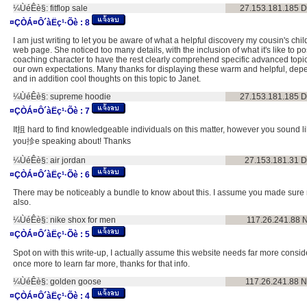
¼ÙéÊè§:
fitflop sale
27.153.181.185
D
¤ÇÒÁ¤Ô´àËç¹·Õè :
8
I am just writing to let you be aware of what a helpful discovery my cousin's ch
web page. She noticed too many details, with the inclusion of what it's like to
coaching character to have the rest clearly comprehend specific advanced topi
our own expectations. Many thanks for displaying these warm and helpful, dep
and in addition cool thoughts on this topic to Janet.
¼ÙéÊè§:
supreme hoodie
27.153.181.185
D
¤ÇÒÁ¤Ô´àËç¹·Õè :
7
It抯 hard to find knowledgeable individuals on this matter, however you sound l
you抮e speaking about! Thanks
¼ÙéÊè§:
air jordan
27.153.181.31
D
¤ÇÒÁ¤Ô´àËç¹·Õè :
6
There may be noticeably a bundle to know about this. I assume you made sure n
also.
¼ÙéÊè§:
nike shox for men
117.26.241.88
N
¤ÇÒÁ¤Ô´àËç¹·Õè :
5
Spot on with this write-up, I actually assume this website needs far more consid
once more to learn far more, thanks for that info.
¼ÙéÊè§:
golden goose
117.26.241.88
N
¤ÇÒÁ¤Ô´àËç¹·Õè :
4