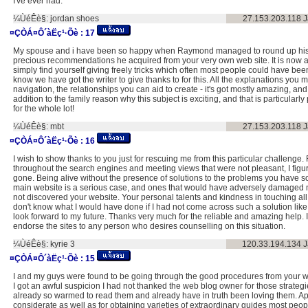
I've ever had.
¼ÙéÊè§:
jordan shoes
27.153.203.118
J
¤ÇÒÁ¤Ô´àËç¹·Õè :
17
My spouse and i have been so happy when Raymond managed to round up his 
precious recommendations he acquired from your very own web site. It is now 
simply find yourself giving freely tricks which often most people could have bee
know we have got the writer to give thanks to for this. All the explanations you 
navigation, the relationships you can aid to create - it's got mostly amazing, and 
addition to the family reason why this subject is exciting, and that is particular
for the whole lot!
¼ÙéÊè§:
mbt
27.153.203.118
J
¤ÇÒÁ¤Ô´àËç¹·Õè :
16
I wish to show thanks to you just for rescuing me from this particular challenge.
throughout the search engines and meeting views that were not pleasant, I figur
gone. Being alive without the presence of solutions to the problems you have so
main website is a serious case, and ones that would have adversely damaged my
not discovered your website. Your personal talents and kindness in touching all 
don't know what I would have done if I had not come across such a solution like t
look forward to my future. Thanks very much for the reliable and amazing help. I 
endorse the sites to any person who desires counselling on this situation.
¼ÙéÊè§:
kyrie 3
120.33.194.134
J
¤ÇÒÁ¤Ô´àËç¹·Õè :
15
I and my guys were found to be going through the good procedures from your 
I got an awful suspicion I had not thanked the web blog owner for those strate
already so warmed to read them and already have in truth been loving them. App
considerate as well as for obtaining varieties of extraordinary guides most peop