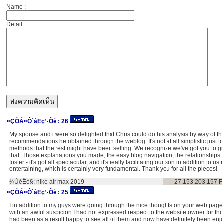
Name :
Detail :
¤ÇÒÁ¤Ô´àËç¹·Õè :
26
My spouse and i were so delighted that Chris could do his analysis by way of t
recommendations he obtained through the weblog. It's not at all simplistic just 
methods that the rest might have been selling. We recognize we've got you to g
that. Those explanations you made, the easy blog navigation, the relationships
foster - it's got all spectacular, and it's really facilitating our son in addition to u
entertaining, which is certainly very fundamental. Thank you for all the pieces!
¼ÙéÊè§:
nike air max 2019
27.153.203.157
F
¤ÇÒÁ¤Ô´àËç¹·Õè :
25
I in addition to my guys were going through the nice thoughts on your web page
with an awful suspicion I had not expressed respect to the website owner for tho
had been as a result happy to see all of them and now have definitely been en