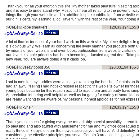
Thank you for all your effort on this site. My mother takes pleasure in setting asi
and it is easy to understand why. Most of us hear all relating to the powerful wa
things through your web site and in addition inspire contribution from website vi
our girl is certainly learning a lot. Have fun with the rest of the year. Your doing 
¼ÙéÊè§:
kobe sneakers
120.33.194.155
¤ÇÒÁ¤Ô´àËç¹·Õè :
20
A lot of thanks for each of your hard work on this web site. My niece delights in 
it is obvious why. We learn all concerning the lively manner you produce both us
by means of your web site and even boost participation from website visitors on 
our favorite simple princess has been becoming educated a great deal. Take ple
new year. You are always doing a first class job.
¼ÙéÊè§:
yeezy boost 350
120.33.194.155
J
¤ÇÒÁ¤Ô´àËç¹·Õè :
19
I not to mention my buddies were actually examining the best helpful hints on th
had an awful feeling I had not expressed respect to the web site owner for thos
young boys became for this reason excited to read them and already have simp
Appreciation for being well helpful as well as for going for variety of smart ideas
are really wanting to be aware of. My personal honest apologies for not express
¼ÙéÊè§:
kyrie 4
120.33.194.155
¤ÇÒÁ¤Ô´àËç¹·Õè :
18
Thank you so much for giving everyone remarkably special possiblity to read fro
so pleasing and also stuffed with amusement for me and my office colleagues t
really thrice in 7 days to learn the newest secrets you will have. And definitely, 
considering the effective principles you serve. Certain 3 areas in this posting are