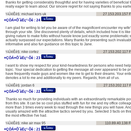
thanks for getting considerably thoughtful and for having varieties of beneficial
really eager to learn about. Our sincere regret for not saying thanks to you earlie
¼ÙéÊè§:
michael kors uk
27.153.203.157
F
¤ÇÒÁ¤Ô´àËç¹·Õè :
24
I am glad for writing to let you be aware of of the magnificent encounter my wife
through your site. She discovered plenty of details, which included how it is lik
giving nature to make folks without hassle know just exactly some problematic s
actually surpassed our expectations. Many thanks for presenting such invaluab
informative and also fun guidance on this topic to Jane.
¼ÙéÊè§:
nike cortez
27.153.202.117
F
¤ÇÒÁ¤Ô´àËç¹·Õè :
23
I want to show my respect for your kind-heartedness for persons who need help w
topic. Your special dedication to getting the message all over appeared to be p
have frequently made guys and women like me to get to their dreams. Your enti
denotes a lot to me and additionally to my peers. Regards; from all of us.
¼ÙéÊè§:
jordan 6
27.153.202.117
¤ÇÒÁ¤Ô´àËç¹·Õè :
22
Thanks so much for providing individuals with an extraordinarily remarkable poss
from this site. It can be so cool plus stuffed with fun for me and my office colle
more than 3 times every week to read through the new things you will have. And
usually amazed with the attractive tactics served by you. Selected 3 facts on thi
the most effective I've had.
¼ÙéÊè§:
nike air max 95
110.89.40.138
F
¤ÇÒÁ¤Ô´àËç¹·Õè :
21