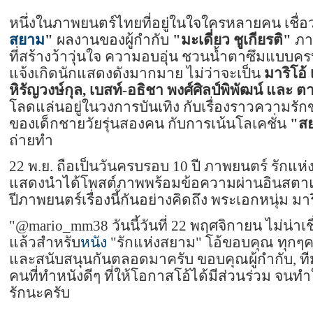
หนึ่งในภาพยนตร์ไทยที่อยู่ในใจใครหลายคน เชื่อว่า
สยาม
"
ผลงานของผู้กำกับ
"มะเดี่ยว ชูเกียรติ"
ภาพ
ที่สร้างว้าวุ่นใจ ความอบอุ่น ชวนน้ำตาซึมแบบครบร
แจ้งเกิดนักแสดงดังมากมาย ไม่ว่าจะเป็น
มาริโอ้ 
หิรัญวงษ์กุล, เบสท์-อธิชา พงศ์ศิลป์พิพัฒน์ และ
โลดแล่นอยู่ในวงการบันเทิง กับเรื่องราวความรัก
ของเด็กชายวัยรุ่นสองคน กับการเน้นโลเคชั่น
"สย
ถ่ายทำ
22 พ.ย. ถือเป็นวันครบรอบ 10 ปี ภาพยนตร์ รักแห
แสดงนำได้โพสต์ภาพพร้อมข้อความผ่านอินสตา
ปีภาพยนตร์เรื่องนี้กันอย่างคิดถึง พระเอกหนุ่ม มาร
"@mario_mm38 วันนี้วันที่ 22 พฤศจิกายน ไม่น่าเช
แล้วสำหรับ
หนัง
"รักแห่งสยาม" โอ้ขอบคุณ ทุกๆค
และสนับสนุนกันตลอดมาครับ ขอบคุณผู้กำกับ, ท
คนที่ทำหนังดีๆ ที่ให้โอกาสโอ้ได้มีส่วนร่วม จนทำให้
รักนะครับ