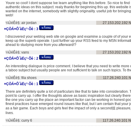
Youre so cool! I dont suppose Ive learn anything like this before. So nice to f
authentic ideas on this subject. realy thanks for beginning this up. this website 
wanted on the internet, somebody with slightly originality. useful job for bringin
web!
¼ÙéÊè§:
air jordan
27.153.202.192
N
¤ÇÒÁ¤Ô´àËç¹·Õè :
3
I discovered your weblog web site on google and examine a couple of of your ea
keep up the superb operate. I just further up your RSS feed to my MSN Informat
ahead to studying more from you afterward!?
¼ÙéÊè§:
vans
27.153.202.192
N
¤ÇÒÁ¤Ô´àËç¹·Õè :
2
An interesting dialogue is price comment. I believe that you need to write more on
a taboo subject but usually people are not sufficient to talk on such topics. To t
¼ÙéÊè§:
fila shoes
117.26.240.101
N
¤ÇÒÁ¤Ô´àËç¹·Õè :
1
There are definitely quite a lot of particulars like that to take into consideration.
point to carry up. I offer the thoughts above as basic inspiration but clearly there
the one you carry up the place an important factor can be working in honest good
finest practices have emerged round issues like that, but I am certain that your 
as a fair game. Each boys and girls feel the impact of only a second抯 pleasure, f
lives.
¼ÙéÊè§:
curry 6
117.26.240.101
N