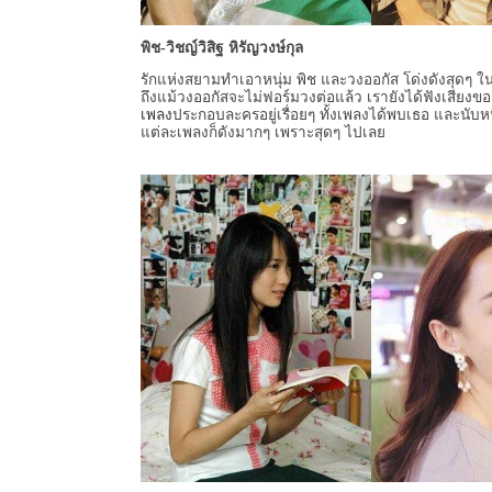
พิช-วิชญ์วิสิฐ หิรัญวงษ์กุล
รักแห่งสยามทำเอาหนุ่ม พิช และวงออกัส โด่งดังสุดๆ ใ
ถึงแม้วงออกัสจะไม่ฟอร์มวงต่อแล้ว เรายังได้ฟังเสียงขอ
เพลง
ประกอบละครอยู่เรื่อยๆ ทั้งเพลงได้พบเธอ และนับห
แต่ละเพลงก็ดังมากๆ เพราะสุดๆ ไปเลย