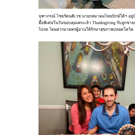
จุฑาภรณ์ ไชยรัตนติเวช นายกสมาคมไทยปักษ์ใต้ฯ อยู
มื้อพิเศษในวันขอบคุณพระเจ้า Thanksgiving กับลูกช
โปรด โดยฝากอวยพรผู้อ่านให้รักษาสุขภาพปลอดโควิด