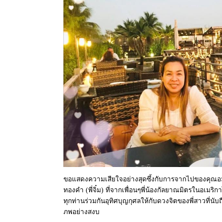
ขอแสดงความเสียใจอย่างสุดซึ้งกับการจากไปของคุณอม
ทองคำ (พี่จิ๋ม) ที่จากเพื่อนๆพี่น้องกัลยาณมิตรในอเมร
ทุกท่านร่วมกันอุทิศบุญกุศลให้กับดวงจิตของพี่สาวที่นับถื
ภพอย่างสงบ