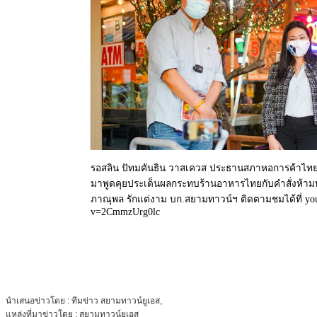
รอสลิน ปัทมคันธิน วาสเควส ประธานสภาหอการค้าไทยแ
มาพูดคุยประเด็นผลกระทบร้านอาหารไทยกับคำสั่งห้า
ภาณุพล รักแต่งาม บก.สยามทาวน์ฯ ติดตามชมได้ที่ yo
v=2CmmzUrg0lc
นำเสนอข่าวโดย : ทีมข่าว สยามทาวน์ยูเอส,
แหล่งที่มาข่าวโดย : สยามทาวน์ยูเอส