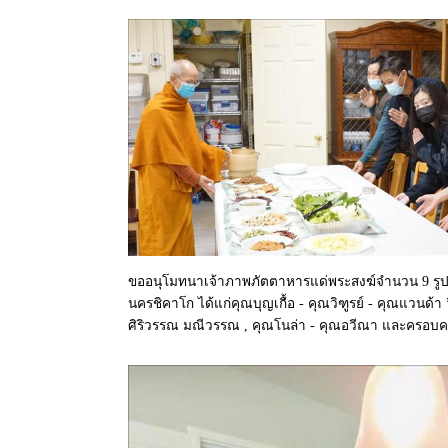
ขออนุโมทนาเจ้าภาพภัตตาหารแด่พระสงฆ์จำนวน 9 รูป 
นครชิคาโก ได้แก่คุณบุญเกื้อ - คุณวิฑูรย์ - คุณแวนด้า วี
ศิริวรรณ มณีวรรณ , คุณโนล่า - คุณอวีณา และครอบ