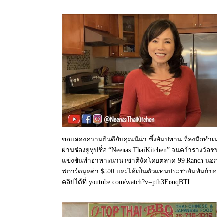
ขอแสดงความยินดีกับคุณนีน่า ซึ้งสัมปทาน ที่ลงมือทำเมน
ผ่านช่องยูทูปชื่อ “Neenas ThaiKitchen” จนคว้ารางวัล
แข่งขันทำอาหารนานาชาติจัดโดยตลาด 99 Ranch นอกจาก
ฟการ์ดมูลค่า $500 และได้เป็นตัวแทนประชาสัมพันธ์ข
คลิปได้ที่ youtube.com/watch?v=pth3EouqBTI