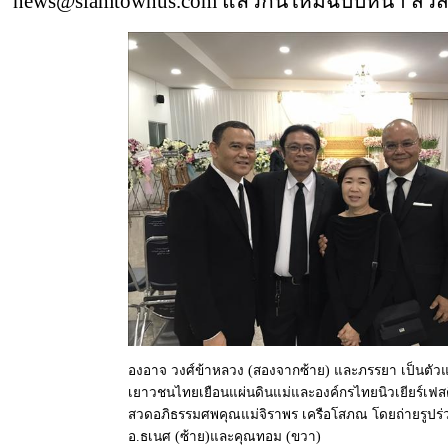
news@siamtownus.com แล้วกันใหม่ฉบับหน้า สวัสดีค
องอาจ วงศ์ข้าหลวง (สองจากซ้าย) และภรรยา เป็นตั
เยาวชนไทยเยือนแผ่นดินแม่และองค์กรไทยนิวเยียร์เฟสต
สวดอภิธรรมศพคุณแม่จิราพร เครือโสภณ โดยถ่ายรูปร่
อ.ธเนศ (ซ้าย)และคุณทอม (ขวา)