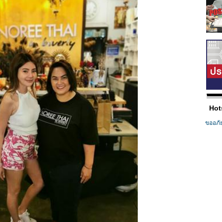
Hot
ขออภั