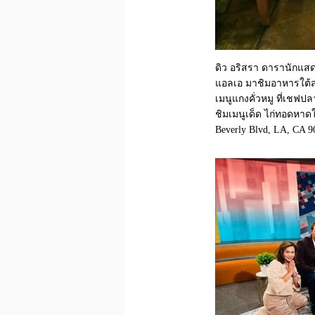
ดิว อริสรา ดารานักแสด
แอลเอ มาชิมอาหารใต้สไต
เมนูแกงคั่วหมู ที่เชฟ
ชิมเมนูเด็ด ไก่ทอดหาดให
Beverly Blvd, LA, CA 