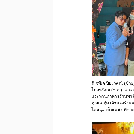
ดีเจพีเค ปิยะวัฒน์ (ซ้
ไทเทเนียม (ขวา) และภ
แวะทานอาหารร้านพาต้า พ
คุณแม่ตุ้ม เจ้าของร้าน
ได้หนุ่ม เข็มเพชร พี