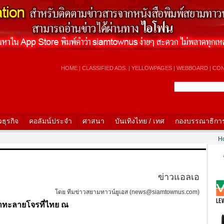
HOME
|
CLASSIFIED ADS.
|
YELLOWPAGES
|
WEBBOARD
|
CON
วธุรกิจ
คอลัมน์ประจำ
ศาสนา
บันเทิงไทย / เทศ
กองบรรณาธิกา
Hot Ne
ข่าวแอลเอ
โดย ทีมข่าวสยามทาวน์ยูเอส (news@siamtownus.com)
้าทะลายโจรที่ไทย ณ