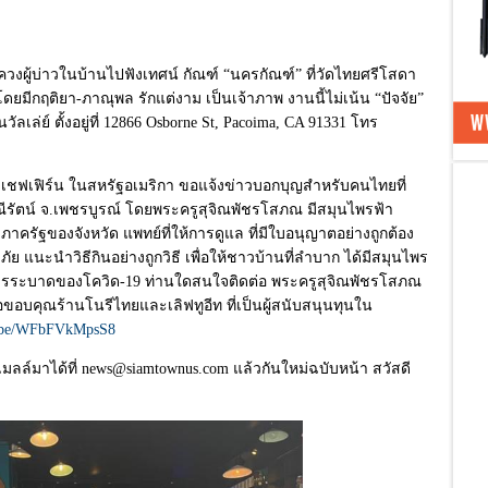
ควงผู้บ่าวในบ้านไปฟังเทศน์ กัณฑ์ “นครกัณฑ์” ที่วัดไทยศรีโสดา
ยมีกฤติยา-ภาณุพล รักแต่งาม เป็นเจ้าภาพ งานนี้ไม่เน้น “ปัจจัย”
ัลเล่ย์ ตั้งอยู่ที่ 12866 Osborne St, Pacoima, CA 91331 โทร
ชฟเฟิร์น ในสหรัฐอเมริกา ขอแจ้งข่าวบอกบุญสำหรับคนไทยที่
ณีรัตน์ จ.เพชรบูรณ์ โดยพระครูสุจิณพัชรโสภณ มีสมุนไพรฟ้า
ครัฐของจังหวัด แพทย์ที่ให้การดูแล ที่มีใบอนุญาตอย่างถูกต้อง
 แนะนำวิธีกินอย่างถูกวิธี เพื่อให้ชาวบ้านที่ลำบาก ได้มีสมุนไพร
งการระบาดของโควิด-19 ท่านใดสนใจติดต่อ พระครูสุจิณพัชรโสภณ
อขอบคุณร้านโนรีไทยและเลิฟทูอีท ที่เป็นผู้สนับสนุนทุนใน
tu.be/WFbFVkMpsS8
มลล์มาได้ที่ news@siamtownus.com แล้วกันใหม่ฉบับหน้า สวัสดี