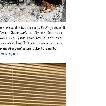
ละกรวรรณ ม่วงโมด (ขวา) ได้รับเขิญจากสถานี
นิโซตา เพื่อเผยแพร่อาหารไทยและวัฒนธรรม
ta Live ที่มีผู้ชมชาวอเมริกันและต่างชาติรับ
ระสงค์เพื่อให้คนได้ไปเที่ยวงานตลาดอาหาร
วัดพรหมวชิรญาณในโอกาสต่อๆไป ชมคลิป
h/89_skiCjmT/