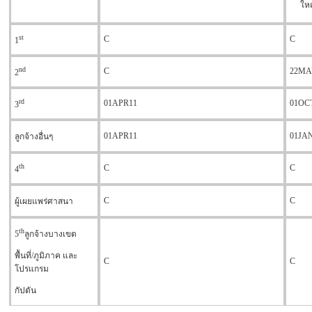
ให
st
C
C
1
nd
C
22MA
2
rd
01APR11
01OC
3
01APR11
01JA
ลูกจ้างอื่นๆ
th
C
C
4
C
C
ผู้เผยแพร่ศาสนา
th
5
ลูกจ้างบางเขต
พื้นที่/ภูมิภาค และ
C
C
โปรแกรม
กัปตัน