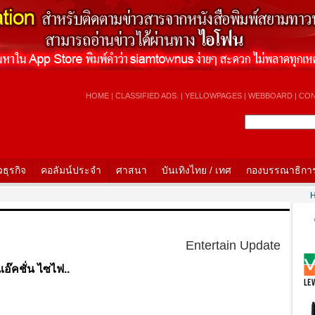
HOME
|
CLASSIFIED ADS.
|
YELLOWPAGES
|
WEBBOARD
|
CON
วธุรกิจ
คอลัมน์ประจำ
ศาสนา
บันเทิงไทย / เทศ
กองบรรณาธิกา
Hot N
Entertain Update
อ๊คชั่น ไซไฟ..