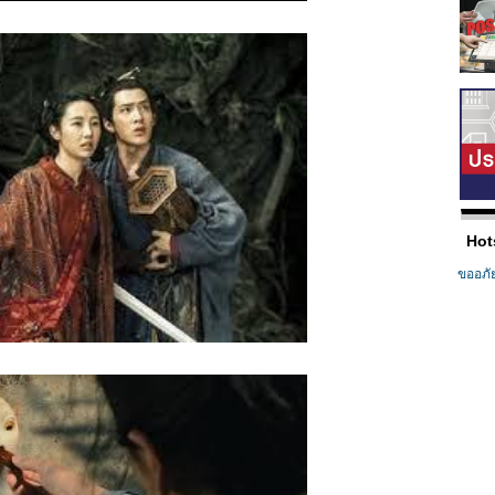
Hot
ขออภั