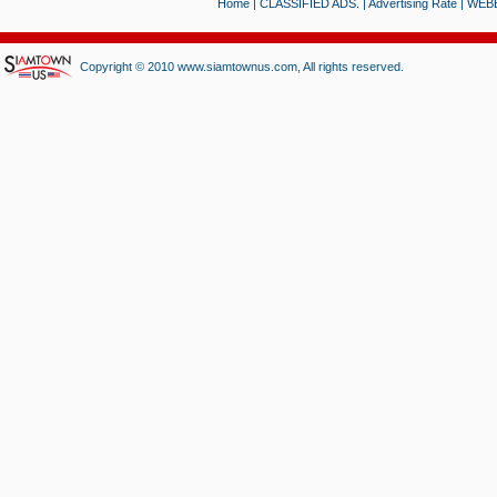
Home
|
CLASSIFIED ADS.
|
Advertising Rate
|
WEB
Copyright © 2010 www.siamtownus.com, All rights reserved.