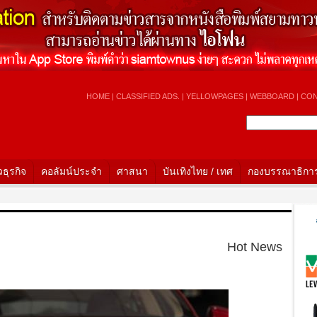
HOME
|
CLASSIFIED ADS.
|
YELLOWPAGES
|
WEBBOARD
|
CON
วธุรกิจ
คอลัมน์ประจำ
ศาสนา
บันเทิงไทย / เทศ
กองบรรณาธิกา
H
Hot News