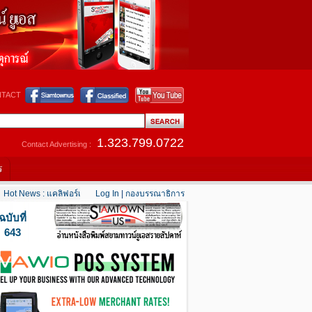
TACT
1.323.799.0722
Contact Advertising :
ร
ot News : แคลิฟอร์เนียใต้เริ่มคลายร้อน
Log In
|
กองบรรณาธิการ
....
Hot News : เตือนอเมริกันในตะวันออกกลาง “
ฉบับที่
643