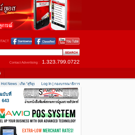
TACT
1.323.799.0722
Contact Advertising :
ร
ot News : เกิด “สุริยุปราคาเต็มดวง” 12 สิงหาคมนี้
Log In
|
กองบรรณาธิการ
....
Hot News : แคลิฟอร์เนียใต้เริ่มคล
ฉบับที่
643