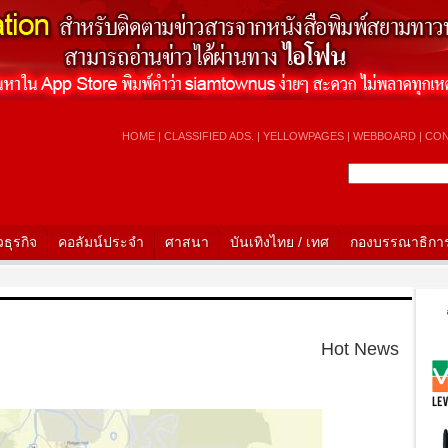
HOME
|
CLASSIFIED ADS.
|
YELLOWPAGES
|
WEBBOARD
|
CON
วธุรกิจ
คอลัมน์ประจำ
ศาสนา
บันเทิงไทย / เทศ
กองบรรณาธิกา
H
Hot News