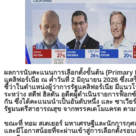
ผลการนับคะแนนการเลือกตั้งขั้นต้น (Primary E
แคลิฟอร์เนีย ณ ค่ำวันที่ 2 มิถุนายน 2026 ซึ่
ชี้ว่าในตำแหน่งผู้ว่าการรัฐแคลิฟอร์เนีย มีแน
ระหว่าง สตีฟ ฮิลตัน อดีตผู้ดำเนินรายการฟ็อกซ์
กัน ซึ่งได้คะแนนนำเป็นอันดับหนึ่ง และ ซาเวียร
รัฐมนตรีสาธารณสุข จากพรรคเดโมแครต ตามม
ขณะที่ ทอม สเตเยอร์ มหาเศรษฐีและนักการกุศลช
และมีโอกาสน้อยที่จะผ่านเข้าสู่การเลือกตั้งรอ