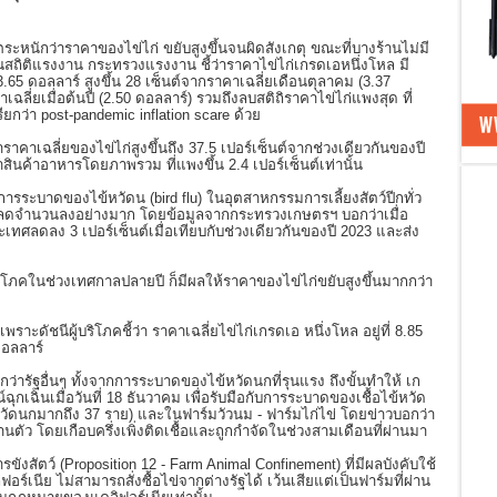
มตระหนักว่าราคาของไข่ไก่ ขยับสูงขึ้นจนผิดสังเกตุ ขณะที่บางร้านไม่มี
สถิติแรงงาน กระทรวงแรงงาน ชี้ว่าราคาไข่ไก่เกรดเอหนึ่งโหล มี
.65 ดอลลาร์ สูงขึ้น 28 เซ็นต์จากราคาเฉลี่ยเดือนตุลาคม (3.37
ฉลี่ยเมื่อต้นปี (2.50 ดอลลาร์) รวมถึงลบสติถิราคาไข่ไก่แพงสุด ที่
ียกว่า post-pandemic inflation scare ด้วย
าราคาเฉลี่ยของไข่ไก่สูงขึ้นถึง 37.5 เปอร์เซ็นต์จากช่วงเดียวกันของปี
สินค้าอาหารโดยภาพรวม ที่แพงขึ้น 2.4 เปอร์เซ็นต์เท่านั้น
ระบาดของไข้หวัดน (bird flu) ในอุตสาหกรรมการเลี้ยงสัตว์ปีกทั่ว
 ลดจำนวนลงอย่างมาก โดยข้อมูลจากกระทรวงเกษตรฯ บอกว่าเมื่อ
ะเทศลดลง 3 เปอร์เซ็นต์เมื่อเทียบกับช่วงเดียวกันของปี 2023 และส่ง
ิโภคในช่วงเทศกาลปลายปี ก็มีผลให้ราคาของไข่ไก่ขยับสูงขึ้นมากกว่า
เพราะดัชนีผู้บริโภคชี้ว่า ราคาเฉลี่ยไข่ไก่เกรดเอ หนึ่งโหล อยู่ที่ 8.85
ดอลลาร์
ว่ารัฐอื่นๆ ทั้งจากการระบาดของไข้หวัดนกที่รุนแรง ถึงขั้นทำให้ เก
ฉุกเฉินเมื่อวันที่ 18 ธันวาคม เพื่อรับมือกับการระบาดของเชื้อไข้หวัด
ข้หวัดนกมากถึง 37 ราย) และในฟาร์มวัวนม - ฟาร์มไก่ไข่ โดยข่าวบอกว่า
ล้านตัว โดยเกือบครึ่งเพิ่งติดเชื้อและถูกกำจัดในช่วงสามเดือนที่ผ่านมา
ขังสัตว์ (Proposition 12 - Farm Animal Confinement) ที่มีผลบังคับใช้
ฟอร์เนีย ไม่สามารถสั่งซื้อไข่จากต่างรัฐได้ เว้นเสียแต่เป็นฟาร์มที่ผ่าน