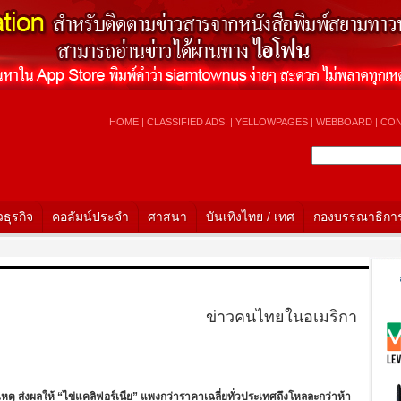
HOME
|
CLASSIFIED ADS.
|
YELLOWPAGES
|
WEBBOARD
|
CON
วธุรกิจ
คอลัมน์ประจำ
ศาสนา
บันเทิงไทย / เทศ
กองบรรณาธิกา
Ho
ข่าวคนไทยในอเมริกา
ุ ส่งผลให้ “ไข่แคลิฟอร์เนีย” แพงกว่าราคาเฉลี่ยทั่วประเทศถึงโหลละกว่าห้า