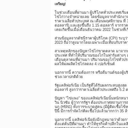
เหรียญ!
ในช่วงเดือนที่ผ่านมา ผู้บริโภคทั่วประเทศเริ่
ไข่ไก่วางจำหน่ายเลย โดยข้อมูลจากสำนักงาน
ราคาเฉลี่ยทั่วประเทศ ณ เดือนพฤศจิกายน ที่ 3
ดอลลาร์) และสูงขึ้นถึง 1.15 ดอลลาร์ จากราคาเ
เคยเกิดขึ้นเมื่อเดือนธันวาคม 2022 ในช่วงที่เร
ส่วนข้อมูลจากดัชนีราคาผู้บริโภค (CPI) ระบุว่
2023 ถือว่าสูงมากโดยเฉพาะเมื่อเทียบกับราคา
สาเหตุหลักของปัญหาไข่ไก่ขาดตลาด มาจากการ
ประเทศ ที่ทำให้ปริมาณของไก่ในฟาร์มต่างๆ
เดือนตุลาคมที่ผ่านมา ปริมาณของไก่ไข่ทั่วปร
ผลให้ผลผลิตไข่ไก่ลดลง 4 เปอร์เซ็นต์
นอกจากนี้ ความต้องการ หรือดีมานด์ของผู้บร
ช่วงเวลาปกติด้วย
รัฐแคลิฟอร์เนีย เป็นรัฐที่ได้รับผลกระทบสูงสุด 
ดอลลาร์ สูงกว่าราคาเฉลี่ยทั่วประเทศถึง 5.2 
ปัญหา “ไข่แพง” ของแคลิฟอร์เนียนั้นหนักหนาก
วิน นิวซัม ผู้ว่าการรัฐฯ ต้องประกาศสถานการณ์
นก (H5N1) ทั้งการระบาดสู่คน (มีผู้ติดเชื้อไ
ปีนี้ มีการกำจัดไก่ติดเชื้อไปแล้วมากกว่า 35 
นอกจากนี้ แคลิฟอร์เนียยังมีกฎหมายว่าด้วยการ
ตั้งแต่ต้นปีที่ผ่านมา ทำให้ธุรกิจค้าปลีกในแคลิ