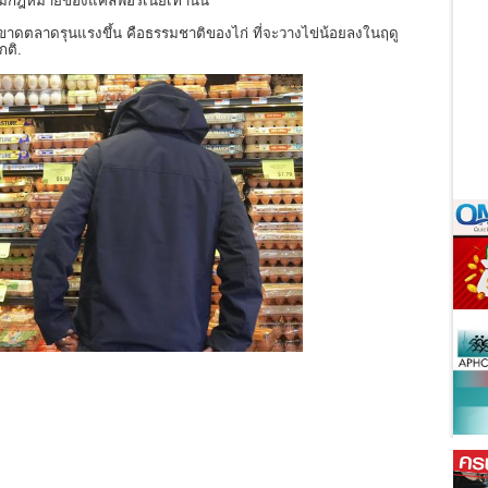
มกฎหมายของแคลิฟอร์เนียเท่านั้น
่ขาดตลาดรุนแรงขึ้น คือธรรมชาติของไก่ ที่จะวางไข่น้อยลงในฤดู
กติ.