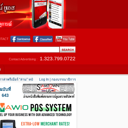
TACT
1.323.799.0722
Contact Advertising :
ร
ล่าพรีเมียร์ “ล่าม” หนังสะท้อนชีวิต “คนไทยในอเมริกา”
Log In
|
กองบรรณาธิการ
....
“แก๊งซิ่ง” ป่วนแอลเอ เผารถ-บ
ฉบับที่
643