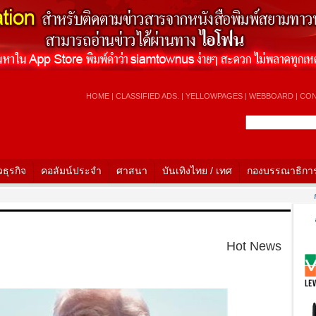
HOME
|
CLASSIFIED ADS.
|
YELLOWPAGES
|
WEBBOARD
|
CON
วธุรกิจ
คอลัมน์ประจำ
ศาสนา
บันเทิงไทย / เทศ
กองบรรณาธิกา
กา
Hot News