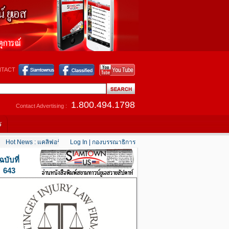
TACT
1.800.494.1798
Contact Advertising :
ร
Hot News : แคลิฟอร์เนียใต้เริ่มคลายร้อน
Log In
|
กองบรรณาธิการ
....
Hot News : เตือนอเมริกันในตะวันออกกลาง
ฉบับที่
643