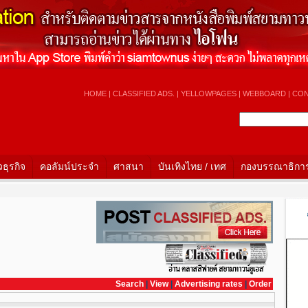
HOME
|
CLASSIFIED ADS.
|
YELLOWPAGES
|
WEBBOARD
|
CON
วธุรกิจ
คอลัมน์ประจำ
ศาสนา
บันเทิงไทย / เทศ
กองบรรณาธิกา
Search
|
View
|
Advertising rates
|
Order