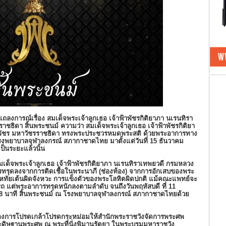
แถลงการณ์เรื่อง สมเด็จพระเจ้าลูกเธอ เจ้าฟ้าพัชรกิติยาภา นเรนทิรา
ชธิดา สิ้นพระชนม์ ความว่า สมเด็จพระเจ้าลูกเธอ เจ้าฟ้าพัชรกิติยา
ิพัชร มหาวัชรราชธิดา ทรงพระประชวรหมดพระสติ ด้วยพระอาการทาง
รงพยาบาลจุฬาลงกรณ์ สภากาชาดไทย มาตั้งแต่วันที่ 15 ธันวาคม
ป็นระยะแล้วนั้น
สมเด็จพระเจ้าลูกเธอ เจ้าฟ้าพัชรกิติยาภา นเรนทิราเทพยวดี กรมหลวง
รทรุดลงจากการติดเชื้อในพระนาภี (ช่องท้อง) จากการอักเสบของพระ
ะหทัยเต้นผิดจังหวะ การแข็งตัวของพระโลหิตผิดปกติ แม้คณะแพทย์จะ
 แต่พระอาการทรุดหนักลงตามลำดับ จนถึงวันพฤหัสบดี ที่ 11
 48 นาที สิ้นพระชนม์ ณ โรงพยาบาลจุฬาลงกรณ์ สภากาชาดไทยด้วย
โองการโปรดเกล้าโปรดกระหม่อมให้สำนักพระราชวังจัดการพระศพ
ะดิษฐานพระศพ ณ พระที่นั่งพิมานรัตยา ในพระบรมมหาราชวัง