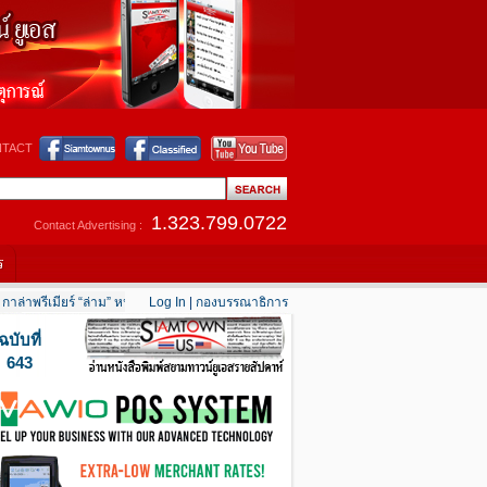
TACT
1.323.799.0722
Contact Advertising :
ร
าล่าพรีเมียร์ “ล่าม” หนังสะท้อนชีวิต “คนไทยในอเมริกา”
Log In
|
กองบรรณาธิการ
....
“แก๊งซิ่ง” ป่วนแอลเอ เผารถ-บ
ฉบับที่
643