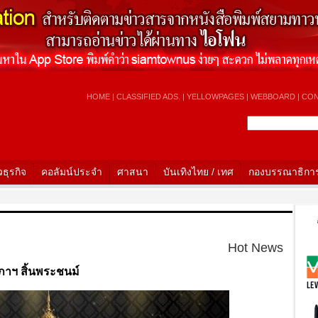
HOME
|
CLASSIFIED ADS.
|
YELLOWPAGES
|
WEBBOARD
|
CON
วธุรกิจ
คอลัมน์ประจำ
ศาสนา
บันเทิงไทย / เทศ
กองบรรณาธิกา
ก
Hot News
าภาฯ สิ้นพระชนม์