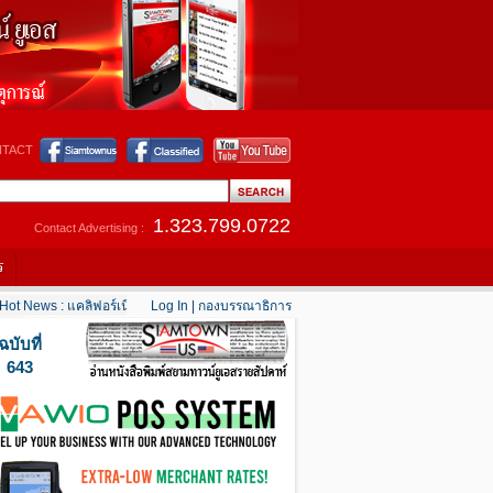
TACT
1.323.799.0722
Contact Advertising :
ร
t News : แคลิฟอร์เนียใต้เริ่มคลายร้อน
Log In
|
กองบรรณาธิการ
....
Hot News : เตือนอเมริกันในตะวันออกกลาง “เ
ฉบับที่
643