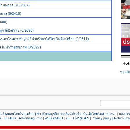
ห้ามพลาด!! (0/2507)
่านาง (0/2410)
2600)
ทุกวันยิ่งดีเลย (0/3096)
รเทาโรคตา ทำถูกวิธีช่วยรักษาได้โดยไม่ต้องใช้ยา (0/2611)
ย ยิ่งทำร้ายสุขภาพ (0/2827)
Hot
ขออภั
าวสังคมคนไทยในอเมริกา
|
ข่าวสังคม/ธุรกิจ
|
คอลัมน์ประจํา
|
บันเทิงไทย/เทศ
|
ศาสนา
|
กองบรร
IFIED ADS.
|
Advertising Rate
|
WEBBOARD
|
YELLOWPAGES
|
Privacy policy
|
Return Poli