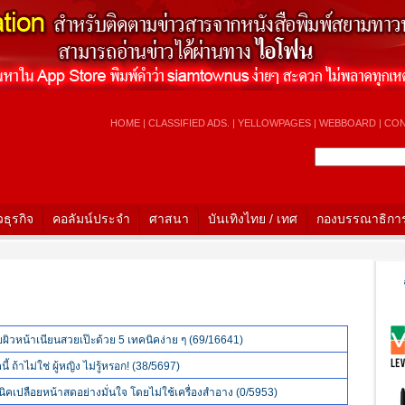
HOME
|
CLASSIFIED ADS.
|
YELLOWPAGES
|
WEBBOARD
|
CON
วธุรกิจ
คอลัมน์ประจำ
ศาสนา
บันเทิงไทย / เทศ
กองบรรณาธิกา
Ho
ผยผิวหน้าเนียนสวยเป๊ะด้วย 5 เทคนิคง่าย ๆ (69/16641)
 ถ้าไม่ใช่ ผู้หญิง ไม่รู้หรอก! (38/5697)
ิคเปลือยหน้าสดอย่างมั่นใจ โดยไม่ใช้เครื่องสำอาง (0/5953)