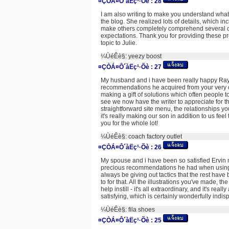
¤ÇÒÁ¤Ô´àËç¹·Õè :
28
I am also writing to make you understand what
the blog. She realized lots of details, which inc
make others completely comprehend several co
expectations. Thank you for providing these pre
topic to Julie.
¼ÙéÊè§:
yeezy boost
¤ÇÒÁ¤Ô´àËç¹·Õè :
27
My husband and i have been really happy Ray
recommendations he acquired from your very own 
making a gift of solutions which often peopl
see we now have the writer to appreciate for t
straightforward site menu, the relationships yo
it's really making our son in addition to us feel 
you for the whole lot!
¼ÙéÊè§:
coach factory outlet
¤ÇÒÁ¤Ô´àËç¹·Õè :
26
My spouse and i have been so satisfied Ervin m
precious recommendations he had when using t
always be giving out tactics that the rest hav
to for that. All the illustrations you've made, t
help instill - it's all extraordinary, and it's rea
satisfying, which is certainly wonderfully indis
¼ÙéÊè§:
fila shoes
¤ÇÒÁ¤Ô´àËç¹·Õè :
25