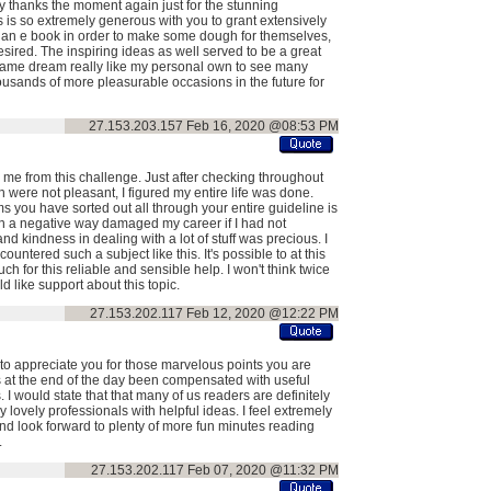
ny thanks the moment again just for the stunning
 is so extremely generous with you to grant extensively
s an e book in order to make some dough for themselves,
esired. The inspiring ideas as well served to be a great
 same dream really like my personal own to see many
housands of more pleasurable occasions in the future for
27.153.203.157
Feb 16, 2020 @08:53 PM
g me from this challenge. Just after checking throughout
were not pleasant, I figured my entire life was done.
s you have sorted out all through your entire guideline is
n a negative way damaged my career if I had not
 kindness in dealing with a lot of stuff was precious. I
untered such a subject like this. It's possible to at this
h for this reliable and sensible help. I won't think twice
like support about this topic.
27.153.202.117
Feb 12, 2020 @12:22 PM
 to appreciate you for those marvelous points you are
s at the end of the day been compensated with useful
 I would state that that many of us readers are definitely
lovely professionals with helpful ideas. I feel extremely
d look forward to plenty of more fun minutes reading
.
27.153.202.117
Feb 07, 2020 @11:32 PM