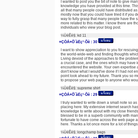
I wanted to post you the bit of note to give ma
knowledge you have provided at this time. This
all that many people could have distributed a
mostly now that you could have tried it if you d
way to fully grasp that many people have the
more related to this matter. I know there are t
individuals who view your blog post.
¼ÙéÊè§:
kd 11
¤ÇÒÁ¤Ô´àËç¹·Õè :
30
I want to show appreciation to you for rescuin
the world-wide-web and finding thoughts which 
Living devoid of the approaches to the problem
a crucial case, and the ones which may have i
encountered the website. Your own expertise and
don't know what I would've done if I had not enco
point look ahead to my future. Thank you so muc
to propose your web page to anyone who would 
¼ÙéÊè§:
supreme shirt
¤ÇÒÁ¤Ô´àËç¹·Õè :
29
I truly wanted to write down a small note so as
placing here. My extensive internet search ha
knowledge to write about with my close friends.
blessed to be in a superb community with many 
fortunate to have come across the web page an
here. Thanks a lot once more for a lot of things
¼ÙéÊè§:
longchamp bags