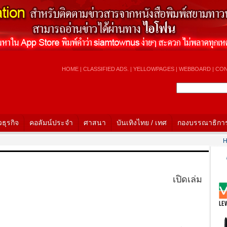
HOME
|
CLASSIFIED ADS.
|
YELLOWPAGES
|
WEBBOARD
|
CON
วธุรกิจ
คอลัมน์ประจำ
ศาสนา
บันเทิงไทย / เทศ
กองบรรณาธิกา
Hot N
เปิดเล่ม