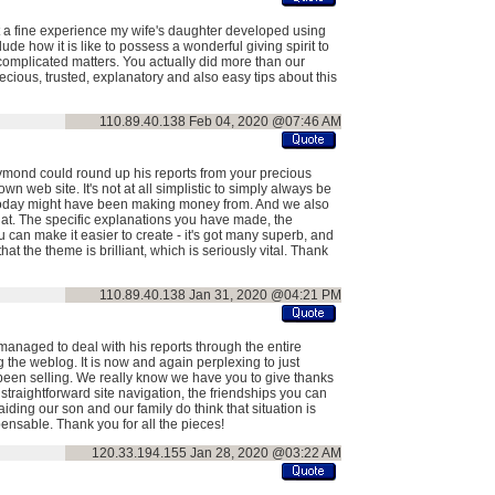
 a fine experience my wife's daughter developed using
lude how it is like to possess a wonderful giving spirit to
mplicated matters. You actually did more than our
cious, trusted, explanatory and also easy tips about this
110.89.40.138
Feb 04, 2020 @07:46 AM
mond could round up his reports from your precious
web site. It's not at all simplistic to simply always be
e today might have been making money from. And we also
hat. The specific explanations you have made, the
u can make it easier to create - it's got many superb, and
that the theme is brilliant, which is seriously vital. Thank
110.89.40.138
Jan 31, 2020 @04:21 PM
anaged to deal with his reports through the entire
he weblog. It is now and again perplexing to just
e been selling. We really know we have you to give thanks
he straightforward site navigation, the friendships you can
lly aiding our son and our family do think that situation is
pensable. Thank you for all the pieces!
120.33.194.155
Jan 28, 2020 @03:22 AM