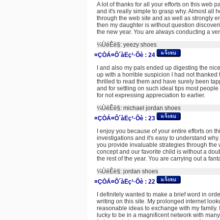
A lot of thanks for all your efforts on this web
and it's really simple to grasp why. Almost all
through the web site and as well as strongly e
then my daughter is without question discover
the new year. You are always conducting a ver
¼ÙéÊè§:
yeezy shoes
¤ÇÒÁ¤Ô´àËç¹·Õè :
24
I and also my pals ended up digesting the nic
up with a horrible suspicion I had not thanked 
thrilled to read them and have surely been tap
and for settling on such ideal tips most peopl
for not expressing appreciation to earlier.
¼ÙéÊè§:
michael jordan shoes
¤ÇÒÁ¤Ô´àËç¹·Õè :
23
I enjoy you because of your entire efforts on 
investigations and it's easy to understand why
you provide invaluable strategies through the w
concept and our favorite child is without a do
the rest of the year. You are carrying out a fanta
¼ÙéÊè§:
jordan shoes
¤ÇÒÁ¤Ô´àËç¹·Õè :
22
I definitely wanted to make a brief word in ord
writing on this site. My prolonged internet loo
reasonable ideas to exchange with my family. I
lucky to be in a magnificent network with many