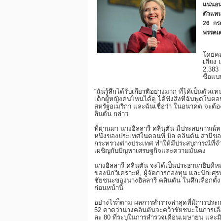
แน่นอน
ตัวแทน
26 กรก
พรรคเ
โดยคณ
เสียง 
2,383
ชื่อแ
“ฉันรู้สึกได้รับเกียรติอย่างมาก ที่ได้เป็นต
เด็กผู้หญิงคนไหนได้ดู ได้ฟังสิ่งที่ฉันพูดใ
สหรัฐอเมริกา และฉันเชื่อว่า ในอนาคต จะต้อ
ลินตัน กล่าว
ที่ผ่านมา นางฮิลลารี คลินตัน มีประสบกา
หนึ่งของประเทศในตอนที่ บิล คลินตัน สามีข
กระทรวงต่างประเทศ ทำให้มีประสบการณ์ที่จ
เผชิญกับปัญหาเศรษฐกิจและความมั่นคง
นางฮิลลารี คลินตัน จะได้เป็นประธานาธิบดี
ของนักวิเคราะห์, ผู้จัดการกองทุน และนักเ
ชัยชนะของนางฮิลลารี คลินตัน ในศึกเลือกตั้ง
ก่อนหน้านี้
อย่างไรก็ตาม ผลการสำรวจล่าสุดที่มีการประกา
52 คาดว่านางคลินตันจะคว้าชัยชนะในการเลือ
ละ 80 ที่ระบุในการสำรวจเดือนเมษายน และมิ