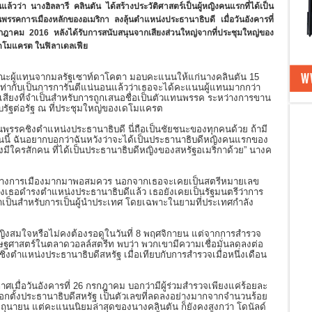
แล้วว่า นางฮิลลารี คลินตัน ได้สร้างประวัติศาสตร์เป็นผู้หญิงคนแรกที่ได้เป็น
พรรคการเมืองหลักของอเมริกา ลงลุ้นตำแหน่งประธานาธิบดี เมื่อวันอังคารที่
ฎาคม 2016 หลังได้รับการสนับสนุนจากเสียงส่วนใหญ่จากที่ประชุมใหญ่ของ
ดโมแครต ในฟิลาเดลเฟีย
ะผู้แทนจากมลรัฐเซาท์ดาโคตา มอบคะแนนให้แก่นางคลินตัน 15
เท่ากับเป็นการการันตีแน่นอนแล้วว่าเธอจะได้คะแนนผู้แทนมากกว่า
 เสียงที่จำเป็นสำหรับการถูกเสนอชื่อเป็นตัวแทนพรรค ระหว่างการขาน
บบรัฐต่อรัฐ ณ ที่ประชุมใหญ่ของเดโมแครต
ัวแทนพรรคชิงตำแหน่งประธานาธิบดี นี่ถือเป็นชัยชนะของทุกคนด้วย ถ้ามี
นตอนนี้ ฉันอยากบอกว่าฉันหวังว่าจะได้เป็นประธานาธิบดีหญิงคนแรกของ
งมีใครสักคน ที่ได้เป็นประธานาธิบดีหญิงของสหรัฐอเมริกาด้วย” นางค
รณ์ทางการเมืองมากมาพอสมควร นอกจากเธอจะเคยเป็นสตรีหมายเลข
องเธอดำรงตำแหน่งประธานาธิบดีแล้ว เธอยังเคยเป็นรัฐมนตรีว่าการ
ำเป็นสำหรับการเป็นผู้นำประเทศ โดยเฉพาะในยามที่ประเทศกำลัง
หญิงสมใจหรือไม่คงต้องรอดูในวันที่ 8 พฤศจิกายน แต่จากการสำรวจ
ศรษฐศาสตร์ในตลาดวอลล์สตรีท พบว่า พวกเขามีความเชื่อมั่นลดลงต่อ
ชิงตำแหน่งประธานาธิบดีสหรัฐ เมื่อเทียบกับการสำรวจเมื่อหนึ่งเดือน
ศเมื่อวันอังคารที่ 26 กรกฎาคม บอกว่ามีผู้ร่วมสำรวจเพียงแค่ร้อยละ
กตั้งประธานาธิบดีสหรัฐ เป็นตัวเลขที่ลดลงอย่างมากจากจำนวนร้อย
ถุนายน แต่คะแนนนิยมล่าสุดของนางคลินตัน ก็ยังคงสูงกว่า โดนัลด์