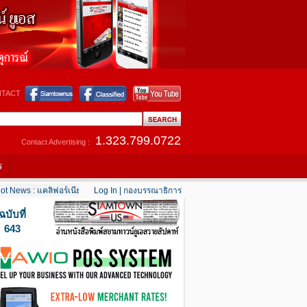
TACT
1.323.799.0722
Contact Advertising :
ร
ews : แคลิฟอร์เนียใต้เริ่มคลายร้อน
Log In
|
....
กองบรรณาธิการ
Hot News : เตือนอเมริกันในตะวันออกกลาง “เตรี
ฉบับที่
643