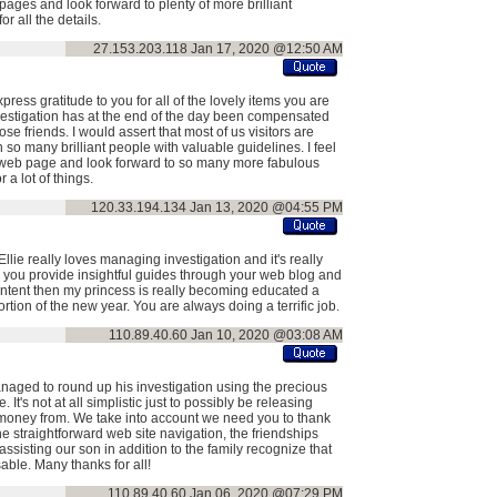
ages and look forward to plenty of more brilliant
 all the details.
27.153.203.118
Jan 17, 2020 @12:50 AM
press gratitude to you for all of the lovely items you are
nvestigation has at the end of the day been compensated
 friends. I would assert that most of us visitors are
h so many brilliant people with valuable guidelines. I feel
e web page and look forward to so many more fabulous
a lot of things.
120.33.194.134
Jan 13, 2020 @04:55 PM
Ellie really loves managing investigation and it's really
ic you provide insightful guides through your web blog and
ontent then my princess is really becoming educated a
tion of the new year. You are always doing a terrific job.
110.89.40.60
Jan 10, 2020 @03:08 AM
managed to round up his investigation using the precious
t's not at all simplistic just to possibly be releasing
money from. We take into account we need you to thank
he straightforward web site navigation, the friendships
's assisting our son in addition to the family recognize that
sable. Many thanks for all!
110.89.40.60
Jan 06, 2020 @07:29 PM