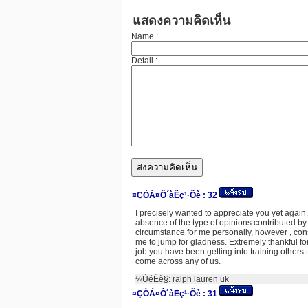
แสดงความคิดเห็น
Name :
Detail :
¤ÇÒÁ¤Ô´àËç¹·Õè :
32
I precisely wanted to appreciate you yet again.
absence of the type of opinions contributed by 
circumstance for me personally, however , co
me to jump for gladness. Extremely thankful fo
job you have been getting into training others
come across any of us.
¼ÙéÊè§:
ralph lauren uk
¤ÇÒÁ¤Ô´àËç¹·Õè :
31