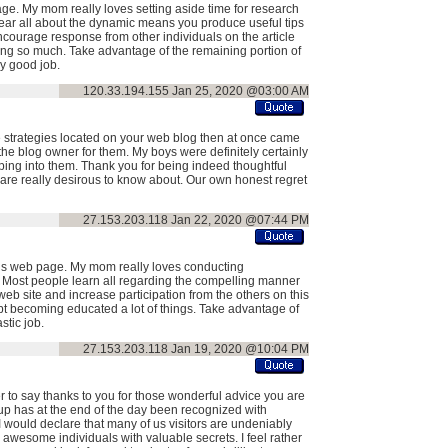
 page. My mom really loves setting aside time for research
 hear all about the dynamic means you produce useful tips
ncourage response from other individuals on the article
ing so much. Take advantage of the remaining portion of
y good job.
120.33.194.155
Jan 25, 2020 @03:00 AM
e strategies located on your web blog then at once came
the blog owner for them. My boys were definitely certainly
ping into them. Thank you for being indeed thoughtful
e are really desirous to know about. Our own honest regret
27.153.203.118
Jan 22, 2020 @07:44 PM
this web page. My mom really loves conducting
. Most people learn all regarding the compelling manner
eb site and increase participation from the others on this
ubt becoming educated a lot of things. Take advantage of
stic job.
27.153.203.118
Jan 19, 2020 @10:04 PM
er to say thanks to you for those wonderful advice you are
kup has at the end of the day been recognized with
 would declare that many of us visitors are undeniably
 awesome individuals with valuable secrets. I feel rather