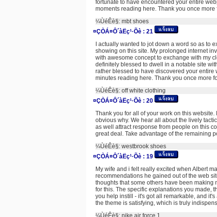
fortunate to have encountered your entire webp
moments reading here. Thank you once more for
¼ÙéÊè§:
mbt shoes
¤ÇÒÁ¤Ô´àËç¹·Õè :
21
I actually wanted to jot down a word so as to ex
showing on this site. My prolonged internet i
with awesome concept to exchange with my close
definitely blessed to dwell in a notable site wit
rather blessed to have discovered your entir
minutes reading here. Thank you once more for 
¼ÙéÊè§:
off white clothing
¤ÇÒÁ¤Ô´àËç¹·Õè :
20
Thank you for all of your work on this website. 
obvious why. We hear all about the lively tact
as well attract response from people on this c
great deal. Take advantage of the remaining por
¼ÙéÊè§:
westbrook shoes
¤ÇÒÁ¤Ô´àËç¹·Õè :
19
My wife and i felt really excited when Albert 
recommendations he gained out of the web site. I
thoughts that some others have been making 
for this. The specific explanations you made, t
you help instill - it's got all remarkable, and it
the theme is satisfying, which is truly indispen
¼ÙéÊè§:
nike air force 1