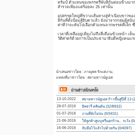
ทรัมป์ ตัวแทนของพรรครีพับลิกันค่อนข้างมาก
สำรวจเพียงแค่ร้อยละ 26 เท่านั้น
อุปสรรคใหญ่ที่ขวางเส้นทางสู่ทำเนียบขาวขอ
ลิกันที่ตั้งป้อมสู้ยิบตาแล้ว ยังมาจากกลุ่มผู้
ท่าทีว่าจะหันไปเลือกตัวแทนจากพรรคที่เล็ก ซึ
เวลาที่เหลืออยู่เพียงไม่ถึงสี่เดือนข้างหน้า
วัติศาตร์ด้วยการเป็นประธานาธิบดีหญิงคนแร
นำเสนอข่าวโดย : ภาณุพล รักแต่งาม,
แหล่งที่มาข่าวโดย : สยามทาวน์ยูเอส
13-10-2022
สยามทาวน์ยูเอส ก้าวขึ้นสู่ปีที่ 13 
28-07-2016
ฮิลลารี คลินตัน (32/8932)
01-07-2016
งานที่ยังไม่จบ (0/3431)
21-06-2016
ให้ลูกค้าสูบบุหรี่นอกร้าน... ระวัง (
16-06-2016
จับมือไว้แล้วไปด้วยกัน (0/4097)