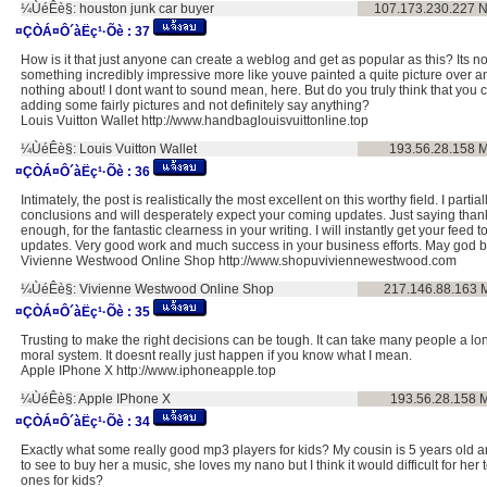
¼ÙéÊè§:
houston junk car buyer
107.173.230.227
N
¤ÇÒÁ¤Ô´àËç¹·Õè :
37
How is it that just anyone can create a weblog and get as popular as this? Its no
something incredibly impressive more like youve painted a quite picture over a
nothing about! I dont want to sound mean, here. But do you truly think that you 
adding some fairly pictures and not definitely say anything?
Louis Vuitton Wallet http://www.handbaglouisvuittonline.top
¼ÙéÊè§:
Louis Vuitton Wallet
193.56.28.158
M
¤ÇÒÁ¤Ô´àËç¹·Õè :
36
Intimately, the post is realistically the most excellent on this worthy field. I parti
conclusions and will desperately expect your coming updates. Just saying thank 
enough, for the fantastic clearness in your writing. I will instantly get your feed 
updates. Very good work and much success in your business efforts. May god bl
Vivienne Westwood Online Shop http://www.shopuviviennewestwood.com
¼ÙéÊè§:
Vivienne Westwood Online Shop
217.146.88.163
¤ÇÒÁ¤Ô´àËç¹·Õè :
35
Trusting to make the right decisions can be tough. It can take many people a lon
moral system. It doesnt really just happen if you know what I mean.
Apple IPhone X http://www.iphoneapple.top
¼ÙéÊè§:
Apple IPhone X
193.56.28.158
M
¤ÇÒÁ¤Ô´àËç¹·Õè :
34
Exactly what some really good mp3 players for kids? My cousin is 5 years old an
to see to buy her a music, she loves my nano but I think it would difficult for her to
ones for kids?