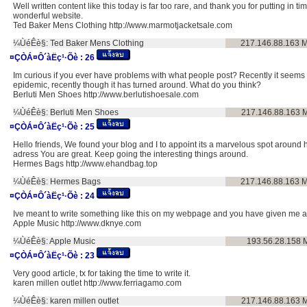
Well written content like this today is far too rare, and thank you for putting in ti
wonderful website.
Ted Baker Mens Clothing http://www.marmotjacketsale.com
¼ÙéÊè§:
Ted Baker Mens Clothing
217.146.88.163
M
¤ÇÒÁ¤Ô´àËç¹·Õè :
26
Im curious if you ever have problems with what people post? Recently it seem
epidemic, recently though it has turned around. What do you think?
Berluti Men Shoes http://www.berlutishoesale.com
¼ÙéÊè§:
Berluti Men Shoes
217.146.88.163
M
¤ÇÒÁ¤Ô´àËç¹·Õè :
25
Hello friends, We found your blog and I to appoint its a marvelous spot around 
adress You are great. Keep going the interesting things around.
Hermes Bags http://www.ehandbag.top
¼ÙéÊè§:
Hermes Bags
217.146.88.163
M
¤ÇÒÁ¤Ô´àËç¹·Õè :
24
Ive meant to write something like this on my webpage and you have given me a
Apple Music http://www.dknye.com
¼ÙéÊè§:
Apple Music
193.56.28.158
¤ÇÒÁ¤Ô´àËç¹·Õè :
23
Very good article, tx for taking the time to write it.
karen millen outlet http://www.ferriagamo.com
¼ÙéÊè§:
karen millen outlet
217.146.88.163
M