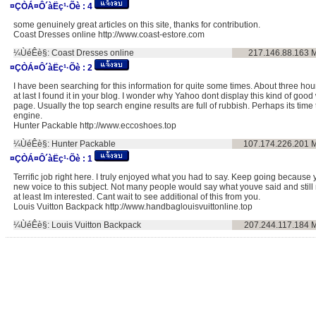
¤ÇÒÁ¤Ô´àËç¹·Õè :
4
some genuinely great articles on this site, thanks for contribution.
Coast Dresses online http://www.coast-estore.com
¼ÙéÊè§:
Coast Dresses online
217.146.88.163
M
¤ÇÒÁ¤Ô´àËç¹·Õè :
2
I have been searching for this information for quite some times. About three hou
at last I found it in your blog. I wonder why Yahoo dont display this kind of good w
page. Usually the top search engine results are full of rubbish. Perhaps its tim
engine.
Hunter Packable http://www.eccoshoes.top
¼ÙéÊè§:
Hunter Packable
107.174.226.201
M
¤ÇÒÁ¤Ô´àËç¹·Õè :
1
Terrific job right here. I truly enjoyed what you had to say. Keep going because y
new voice to this subject. Not many people would say what youve said and still m
at least Im interested. Cant wait to see additional of this from you.
Louis Vuitton Backpack http://www.handbaglouisvuittonline.top
¼ÙéÊè§:
Louis Vuitton Backpack
207.244.117.184
M