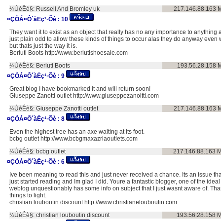
¼ÙéÊè§:
Russell And Bromley uk
217.146.88.163
M
¤ÇÒÁ¤Ô´àËç¹·Õè :
10
They want it to exist as an object that really has no any importance to anything at
just plain odd to allow these kinds of things to occur alas they do anyway even 
but thats just the way it is.
Berluti Boots http://www.berlutishoesale.com
¼ÙéÊè§:
Berluti Boots
193.56.28.158
M
¤ÇÒÁ¤Ô´àËç¹·Õè :
9
Great blog I have bookmarked it and will return soon!
Giuseppe Zanotti outlet http://www.giuseppezanoitti.com
¼ÙéÊè§:
Giuseppe Zanotti outlet
217.146.88.163
M
¤ÇÒÁ¤Ô´àËç¹·Õè :
8
Even the highest tree has an axe waiting at its foot.
bcbg outlet http://www.bcbgmaxazriaoutlets.com
¼ÙéÊè§:
bcbg outlet
217.146.88.163
M
¤ÇÒÁ¤Ô´àËç¹·Õè :
6
Ive been meaning to read this and just never received a chance. Its an issue that
just started reading and Im glad I did. Youre a fantastic blogger, one of the ideal
weblog unquestionably has some info on subject that I just wasnt aware of. Than
things to light.
christian louboutin discount http://www.christianelouboutin.com
¼ÙéÊè§:
christian louboutin discount
193.56.28.158
M