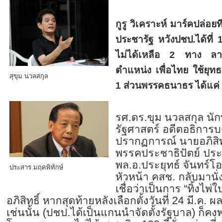
กูรู วิเคราะห์ มาร์คปล่อยท
ประชารัฐ หวังปชป.ได้ที่ 
ไม่ได้เหลือ 2 ทาง ลาอ
ตำแหน่ง เพื่อไทย ใช้ยุทธศ
สุขุม นวลสกุล
1 ส่วนพรรคธนาธร ได้แค่ ปา
รศ.ดร.ขุม นวลสกุล นัก
รัฐศาสตร์ อดีตอธิการ
ปรากฏการณ์ นายอภิสิทธ
พรรคประชาธิปัตย์ ปร
พล.อ.ประยุทธ์ จันทร์
ประสาร มฤคพิทักษ์
หัวหน้า คสช. กลับมานั่
เชื่อว่าเป็นการ “ทิ้งไพ
อภิสิทธิ์ หากสุดท้ายหลังเลือกตั้งวันที่ 24 มี.ค. ผ
เช่นนั้น (ปชป.ได้เป็นแกนนำจัดตั้งรัฐบาล) ก็ค