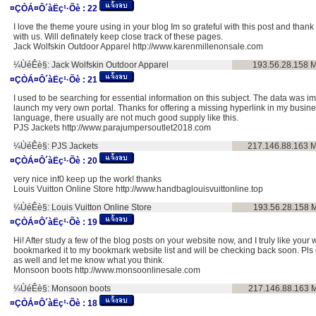
¤ÇÒÁ¤Ô´àËç¹·Õè :
22
I love the theme youre using in your blog Im so grateful with this post and thank y
with us. Will definately keep close track of these pages.
Jack Wolfskin Outdoor Apparel http://www.karenmillenonsale.com
¼ÙéÊè§:
Jack Wolfskin Outdoor Apparel
193.56.28.158
M
¤ÇÒÁ¤Ô´àËç¹·Õè :
21
I used to be searching for essential information on this subject. The data was i
launch my very own portal. Thanks for offering a missing hyperlink in my busin
language, there usually are not much good supply like this.
PJS Jackets http://www.parajumpersoutlet2018.com
¼ÙéÊè§:
PJS Jackets
217.146.88.163
M
¤ÇÒÁ¤Ô´àËç¹·Õè :
20
very nice inf0 keep up the work! thanks
Louis Vuitton Online Store http://www.handbaglouisvuittonline.top
¼ÙéÊè§:
Louis Vuitton Online Store
193.56.28.158
M
¤ÇÒÁ¤Ô´àËç¹·Õè :
19
Hi! After study a few of the blog posts on your website now, and I truly like your 
bookmarked it to my bookmark website list and will be checking back soon. Pls
as well and let me know what you think.
Monsoon boots http://www.monsoonlinesale.com
¼ÙéÊè§:
Monsoon boots
217.146.88.163
M
¤ÇÒÁ¤Ô´àËç¹·Õè :
18