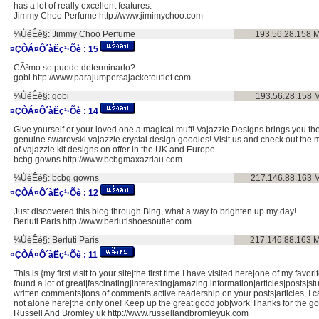
has a lot of really excellent features.
Jimmy Choo Perfume http://www.jimimychoo.com
¼ÙéÊè§:
Jimmy Choo Perfume
193.56.28.158
M
¤ÇÒÁ¤Ô´àËç¹·Õè :
15
CÃ³mo se puede determinarlo?
gobi http://www.parajumpersajacketoutlet.com
¼ÙéÊè§:
gobi
193.56.28.158
M
¤ÇÒÁ¤Ô´àËç¹·Õè :
14
Give yourself or your loved one a magical muff! Vajazzle Designs brings you the
genuine swarovski vajazzle crystal design goodies! Visit us and check out the 
of vajazzle kit designs on offer in the UK and Europe.
bcbg gowns http://www.bcbgmaxazriau.com
¼ÙéÊè§:
bcbg gowns
217.146.88.163
M
¤ÇÒÁ¤Ô´àËç¹·Õè :
12
Just discovered this blog through Bing, what a way to brighten up my day!
Berluti Paris http://www.berlutishoesoutlet.com
¼ÙéÊè§:
Berluti Paris
217.146.88.163
M
¤ÇÒÁ¤Ô´àËç¹·Õè :
11
This is {my first visit to your site|the first time I have visited here|one of my favor
found a lot of great|fascinating|interesting|amazing information|articles|posts|stu
written comments|tons of comments|active readership on your posts|articles, I 
not alone here|the only one! Keep up the great|good job|work|Thanks for the go
Russell And Bromley uk http://www.russellandbromleyuk.com