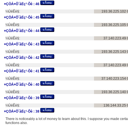
¤ÇÒÁ¤Ô´àËç¹·Õè :
46
¼ÙéÊè§:
193.36.225.102
¤ÇÒÁ¤Ô´àËç¹·Õè :
45
¼ÙéÊè§:
193.36.225.105
¤ÇÒÁ¤Ô´àËç¹·Õè :
44
¼ÙéÊè§:
37.140.223.49
¤ÇÒÁ¤Ô´àËç¹·Õè :
43
¼ÙéÊè§:
193.36.225.143
¤ÇÒÁ¤Ô´àËç¹·Õè :
42
¼ÙéÊè§:
37.140.223.49
¤ÇÒÁ¤Ô´àËç¹·Õè :
41
¼ÙéÊè§:
37.140.223.154
¤ÇÒÁ¤Ô´àËç¹·Õè :
40
¼ÙéÊè§:
193.36.225.140
¤ÇÒÁ¤Ô´àËç¹·Õè :
39
¼ÙéÊè§:
136.144.33.25
¤ÇÒÁ¤Ô´àËç¹·Õè :
38
There is noticeably a lot of money to learn about this. I suppose you made certai
functions also.