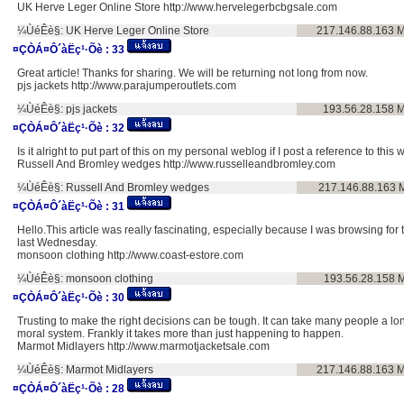
UK Herve Leger Online Store http://www.hervelegerbcbgsale.com
¼ÙéÊè§:
UK Herve Leger Online Store
217.146.88.163
M
¤ÇÒÁ¤Ô´àËç¹·Õè :
33
Great article! Thanks for sharing. We will be returning not long from now.
pjs jackets http://www.parajumperoutlets.com
¼ÙéÊè§:
pjs jackets
193.56.28.158
M
¤ÇÒÁ¤Ô´àËç¹·Õè :
32
Is it alright to put part of this on my personal weblog if I post a reference to thi
Russell And Bromley wedges http://www.russelleandbromley.com
¼ÙéÊè§:
Russell And Bromley wedges
217.146.88.163
¤ÇÒÁ¤Ô´àËç¹·Õè :
31
Hello.This article was really fascinating, especially because I was browsing for 
last Wednesday.
monsoon clothing http://www.coast-estore.com
¼ÙéÊè§:
monsoon clothing
193.56.28.158
M
¤ÇÒÁ¤Ô´àËç¹·Õè :
30
Trusting to make the right decisions can be tough. It can take many people a lon
moral system. Frankly it takes more than just happening to happen.
Marmot Midlayers http://www.marmotjacketsale.com
¼ÙéÊè§:
Marmot Midlayers
217.146.88.163
M
¤ÇÒÁ¤Ô´àËç¹·Õè :
28