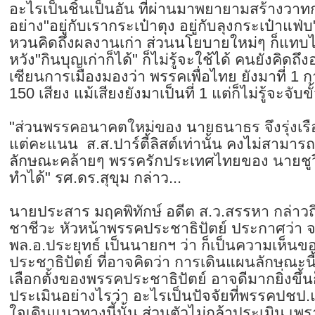
อะไรเป็นชิ้นเป็นอัน ที่ผ่านมาพยายามสร้างวาท
อย่าง"อยู่กับเรากระเป๋าตุง อยู่กับลุงกระเป๋าแฟ่
หวนคิดถึงผลงานเก่า ส่วนนโยบายใหม่ๆ ก็แทบไม
หวัง"กินบุญเก่าก็ได้" ก็ไม่รู้จะใช้ได้ คนยังคิดถึ
เซียนการเมืองมองว่า พรรคเพื่อไทย ยังมาที่ 1 การ
150 เสียง แม้เสียงยังมาเป็นที่ 1 แต่ก็ไม่รู้จะจับ
"ส่วนพรรคอนาคตใหม่ของ นายธนาธร จึงรุ่งเรือง
แต่คะแนน ส.ส.ปาร์ตี้ลิสต์เท่านั้น คงไม่สามารถ
ลักษณะคล้ายๆ พรรครักประเทศไทยของ นายชูวิทย
ทำได้" รศ.ดร.สุขุม กล่าว...
นายประสาร มฤคพิทักษ์ อดีต ส.ว.สรรหา กล่าวถึ
ชาชีวะ หัวหน้าพรรคประชาธิปัตย์ ประกาศว่า 
พล.อ.ประยุทธ์ เป็นนายกฯ ว่า ก็เป็นความเห็นข
ประชาธิปัตย์ ที่อาจคิดว่า การเดินแผนลักษณะน
เลือกตั้งของพรรคประชาธิปัตย์ อาจดีมากยิ่งขึ้น
ประเมินอย่างไรว่า อะไรเป็นปัจจัยที่พรรคปชป.แ
ใจเดินแนวทางนี้นั้น ส่วนตัวไม่กล้าประเมิน เ