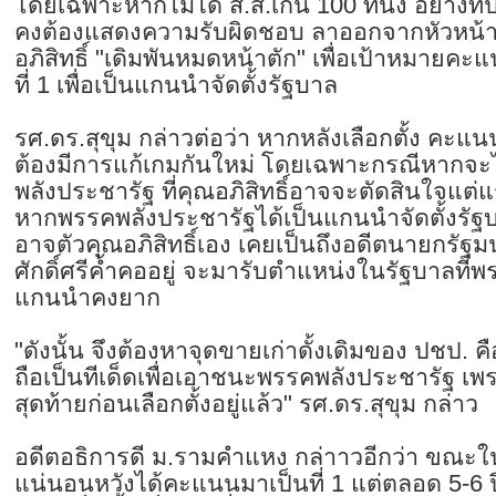
โดยเฉพาะหากไม่ได้ ส.ส.เกิน 100 ที่นั่ง อย่างที่
คงต้องแสดงความรับผิดชอบ ลาออกจากหัวหน้า
อภิสิทธิ์ "เดิมพันหมดหน้าตัก" เพื่อเป้าหมายค
ที่ 1 เพื่อเป็นแกนนำจัดตั้งรัฐบาล
รศ.ดร.สุขุม กล่าวต่อว่า หากหลังเลือกตั้ง คะแนน
ต้องมีการแก้เกมกันใหม่ โดยเฉพาะกรณีหากจะ
พลังประชารัฐ ที่คุณอภิสิทธิ์อาจจะตัดสินใจแต่
หากพรรคพลังประชารัฐได้เป็นแกนนำจัดตั้งรัฐ
อาจตัวคุณอภิสิทธิ์เอง เคยเป็นถึงอดีตนายกรัฐ
ศักดิ์ศรีค้ำคออยู่ จะมารับตำแหน่งในรัฐบาลที่
แกนนำคงยาก
"ดังนั้น จึงต้องหาจุดขายเก่าดั้งเดิมของ ปชป.
ถือเป็นทีเด็ดเพื่อเอาชนะพรรคพลังประชารัฐ เพร
สุดท้ายก่อนเลือกตั้งอยู่แล้ว" รศ.ดร.สุขุม กล่าว
อดีตอธิการดี ม.รามคำแหง กล่าาวอีกว่า ขณะ
แน่นอนหวังได้คะแนนมาเป็นที่ 1 แต่ตลอด 5-6 ป