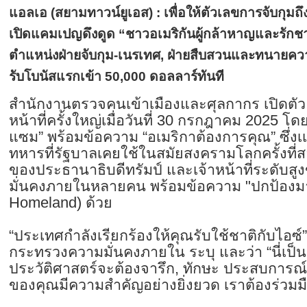
แอลเอ (สยามทาวน์ยูเอส) : เพื่อให้ตัวเลขการจับกุมถึ
เปิดแคมเปญดึงดูด “ชาวอเมริกันผู้กล้าหาญและรักชา
ตำแหน่งฝ่ายจับกุม-เนรเทศ, ฝ่ายสืบสวนและทนายความ 
รับโบนัสแรกเข้า 50,000 ดอลลาร์ทันที
สำนักงานตรวจคนเข้าเมืองและศุลกากร เปิดตัว
หน้าที่ครั้งใหญ่เมื่อวันที่ 30 กรกฎาคม 2025 โด
แซม” พร้อมข้อความ “อเมริกาต้องการคุณ” ซึ่งเ
ทหารที่รัฐบาลเคยใช้ในสมัยสงครามโลกครั้งที่สอ
ของประธานาธิบดีทรัมป์ และเจ้าหน้าที่ระดับ
มั่นคงภายในหลายคน พร้อมข้อความ "ปกป้องมาต
Homeland) ด้วย
“ประเทศกำลังเรียกร้องให้คุณรับใช้ชาติกับไอซ์”
กระทรวงความมั่นคงภายใน ระบุ และว่า “นี่เป็น
ประวัติศาสตร์จะต้องจารึก, ทักษะ ประสบการ
ของคุณมีความสำคัญอย่างยิ่งยวด เราต้องร่วมมื