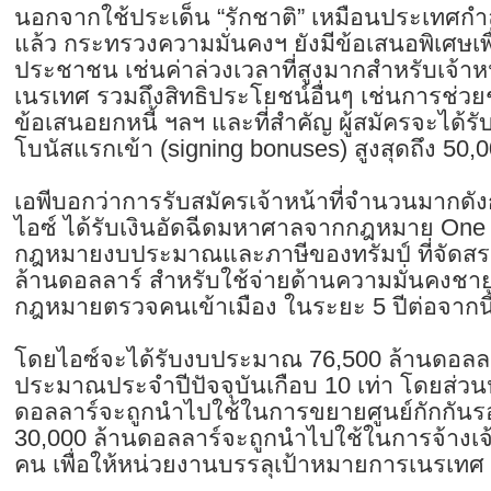
นอกจากใช้ประเด็น “รักชาติ” เหมือนประเทศกำ
แล้ว กระทรวงความมั่นคงฯ ยังมีข้อเสนอพิเศษเ
ประชาชน เช่นค่าล่วงเวลาที่สูงมากสำหรับเจ้าหน
เนรเทศ รวมถึงสิทธิประโยชน์อื่นๆ เช่นการช่วยชำ
ข้อเสนอยกหนี้ ฯลฯ และที่สำคัญ ผู้สมัครจะได้รั
โบนัสแรกเข้า (signing bonuses) สูงสุดถึง 50,
เอพีบอกว่าการรับสมัครเจ้าหน้าที่จำนวนมากดังกล
ไอซ์ ได้รับเงินอัดฉีดมหาศาลจากกฎหมาย One Bi
กฎหมายงบประมาณและภาษีของทรัมป์ ที่จัดส
ล้านดอลลาร์ สำหรับใช้จ่ายด้านความมั่นคงช
กฎหมายตรวจคนเข้าเมือง ในระยะ 5 ปีต่อจากนี
โดยไอซ์จะได้รับงบประมาณ 76,500 ล้านดอลลาร
ประมาณประจำปีปัจจุบันเกือบ 10 เท่า โดยส่วนหน
ดอลลาร์จะถูกนำไปใช้ในการขยายศูนย์กักกันรอ
30,000 ล้านดอลลาร์จะถูกนำไปใช้ในการจ้างเจ้าห
คน เพื่อให้หน่วยงานบรรลุเป้าหมายการเนรเทศ 