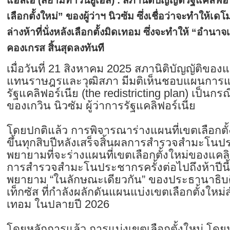
แอลเอ (สยามทาวน์ยูเอส) : สภานิติบัญญัติรัฐแคลิฟอร
เลือกตั้งใหม่” ของผู้ว่าฯ นิวซัม ซึ่งเชื่อว่าจะทำให้เด
ล่างห้าที่นั่งหลังเลือกตั้งมิดเทอม ซึ่งจะทำให้ “อำนา
คองเกรส สิ้นสุดลงทันที
เมื่อวันที่ 21 สิงหาคม 2025 สภานิติบัญญัติของแค
แทนราษฎรและวุฒิสภา มีมติเห็นชอบแผนการแบ่
รัฐแคลิฟอร์เนีย (the redistricting plan) เป็นก
ของเกวิน นิวซัม ผู้ว่าการรัฐแคลิฟอร์เนีย
โดยปกติแล้ว การพิจารณาร่างแผนที่เขตเลือกตั้
ขึ้นทุกสิบปีหลังเสร็จสิ้นผลการสำรวจสำมะโน
พยายามที่จะร่างแผนที่เขตเลือกตั้งใหม่ของแคลิฟอ
การสำรวจสำมะโนประชากรครั้งต่อไปถึงห้าปีนี้ 
พยายาม “ในลักษณะเดียวกัน” ของประธานาธิบดี
เท็กซัส ที่กำลังผลักดันแผนแบ่งเขตเลือกตั้งใหม
เทอม ในปลายปี 2026
โดยหลักการแล้ว การแบ่งเขตเลือกตั้งใหม่ โดยป