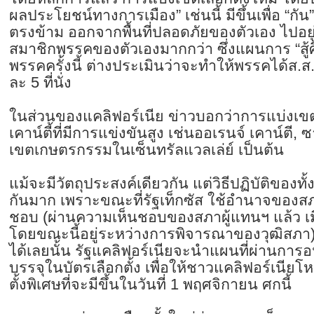
ผลประโยชน์ทางการเมือง” เช่นนี้ มีขึ้นเพื่อ “กัน
ตรงข้าม ออกจากพื้นที่ปลอดภัยของตัวเอง ไปอยู่ใ
สมาชิกพรรคของตัวเองมากกว่า ซึ่งแผนการ “สู้ศ
พรรคครั้งนี้ ต่างประเมินว่าจะทำให้พรรคได้ส.ส
ละ 5 ที่นั่ง
ในส่วนของแคลิฟอร์เนีย ข่าวบอกว่าการแบ่งเขตเล
เคาน์ตี้ที่มีการแข่งขันสูง เช่นออเรนจ์ เคาน์ตี,
เขตเกษตรกรรมในเซ็นทรัลแวลเล่ย์ เป็นต้น
แม้จะมีวัตถุประสงค์เดียวกัน แต่วิธีปฏิบัติของท
กันมาก เพราะขณะที่รัฐเท็กซัส ใช้อำนาจของสภ
ชอบ (ผ่านความเห็นชอบของสภาผู้แทนฯ แล้ว เมื่
โดยขณะนี้อยู่ระหว่างการพิจารณาของวุฒิสภา)
ได้เลยนั้น รัฐแคลิฟอร์เนียจะนำแผนที่ผ่านการ
บรรจุในบัตรเลือกตั้ง เพื่อให้ชาวแคลิฟอร์เนียโ
ตั้งพิเศษที่จะมีขึ้นในวันที่ 1 พฤศจิกายน ศกนี้